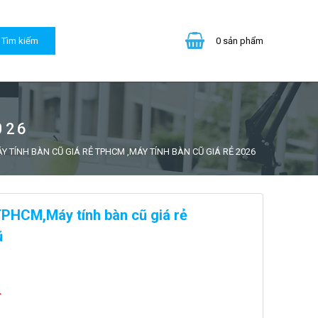
0
sản phẩm
026
Y TÍNH BÀN CŨ GIÁ RẺ TPHCM ,MÁY TÍNH BÀN CŨ GIÁ RẺ 2026
 TPHCM,Máy tính bàn cũ giá rẻ
ũ
đ