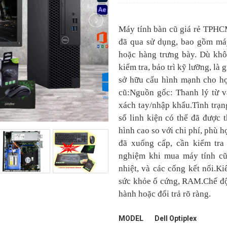
Máy tính bàn cũ giá rẻ TPHCM
đã qua sử dụng, bao gồm máy
hoặc hàng trưng bày. Dù kh
kiểm tra, bảo trì kỹ lưỡng, là
sở hữu cấu hình mạnh cho họ
cũ:Nguồn gốc: Thanh lý từ v
xách tay/nhập khẩu.Tình trạn
số linh kiện có thể đã được 
hình cao so với chi phí, phù h
đã xuống cấp, cần kiểm tr
nghiệm khi mua máy tính cũ:
nhiệt, và các cổng kết nối.K
sức khỏe ổ cứng, RAM.Chế độ 
hành hoặc đổi trả rõ ràng.
MODEL
Dell Optiplex