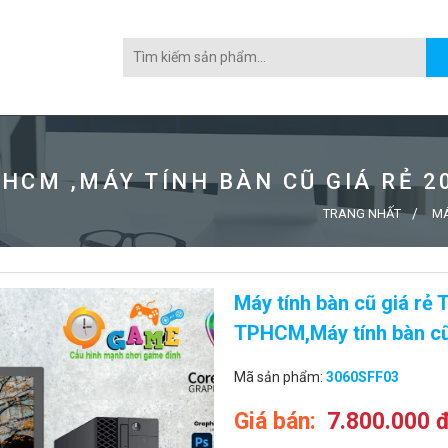
PHCM ,MÁY TÍNH BÀN CŨ GIÁ RẺ 2
TRANG NHẤT
MÁ
Máy tính bàn cũ giá rẻ
TPHCM,Máy tính bàn c
Mã sản phẩm:
3060SFF03
Giá bán:
7.800.000 