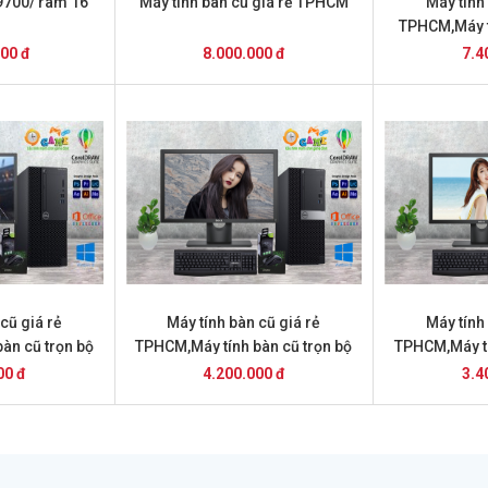
-9700/ ram 16
Máy tính bàn cũ giá rẻ TPHCM
Máy tính
TPHCM,Máy t
T
000 đ
8.000.000 đ
7.4
cũ giá rẻ
Máy tính bàn cũ giá rẻ
Máy tính
àn cũ trọn bộ
TPHCM,Máy tính bàn cũ trọn bộ
TPHCM,Máy tí
triệu
giá 4.2 triệu
giá 
00 đ
4.200.000 đ
3.4