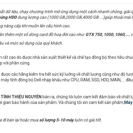
uất dữ liệu, chạy chương trình mở ứng dụng một cách nhanh chóng, giải 
cứng
HDD
dung lượng cao (1000 GB,2000 GB,4000 GB ...)giúp thoải mái l
g nâng cấp khi muốn lên cấu hình cao.
gắn thêm một số dòng card đồ hoạ đời cao như:
GTX 750, 1050, 1060, ...
v
ầu và mức sử dụng của quý khách.
nh rất cao do được nhà sản xuất thiết kế và chế tạo đồng bộ theo tiêu chu
p với phần cứng.
được các hãng kiểm tra hết sức kỹ lưỡng về chất lượng cũng như độ tương
ị của máy tính đồng bộ Dell nhập khẩu như CPU, RAM, SSD, HDD, MAIN, ... đ
I TÍNH THIỆU NGUYỄN
bán ra, chúng tôi luôn cam kết đảm bảo về chất 
hời gian bảo hành của sản phẩm. Và chúng tôi xin cam kết sản phẩm,
Máy 
a đi bán lại hoặc mua
số lượng 5-10 máy
luôn có giá tốt.