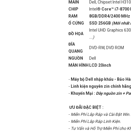
MAIN
Dell, Chipset Intel H31
CHIP
Intel®
Core™ i7-8700
RAM
8GB/DDR4/2400 MHz
Ổ CỨNG
SSD 256GB
(Mới nhất 
Intel UHD Graphics 63
ĐỒ HỌA
...)
ĐĨA
DVD-RW, DVD ROM
QUANG
NGUỒN
Dell
MÀN HÌNH
LCD 20inch
-
Máy bộ Dell nhập khẩu - Bảo H
-
Linh kiện nguyên zin chính hãng
-
Khuyến Mại :
Dây nguồn zin + P
ƯU ĐÃI ĐẶC BIỆT :
-
Miễn Phí Lắp Ráp và Cài Đặt Win.
-
Miễn Phí Lắp Ráp Linh Kiện.
-
Tư Vấn và Hỗ Trợ Miễn Phí cho 