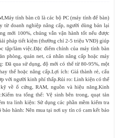
,Máy tính bàn cũ là các bộ PC (máy tính để bàn)
 từ doanh nghiệp nâng cấp, người dùng bán lại
ông mới 100%, chúng vẫn vận hành tốt nếu được
 giải pháp tiết kiệm (thường chỉ 2-5 triệu VNĐ) giúp
c tập/làm việc.Đặc điểm chính của máy tính bàn
ăn phòng, quán net, cá nhân nâng cấp hoặc máy
g: Đã qua sử dụng, độ mới có thể từ 80-95%, một
thay thế hoặc nâng cấp.Lợi ích: Giá thành rẻ, cấu
ợp với người kinh phí thấp.Rủi ro: Linh kiện có thể
a kỹ về ổ cứng, RAM, nguồn và hiệu năng.Kinh
Kiểm tra tổng thể: Vệ sinh bên trong, quạt tản
iểm tra linh kiện: Sử dụng các phần mềm kiểm tra
bảo hành: Nên mua tại nơi uy tín có cam kết bảo