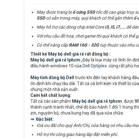
Máy được trang bị
ổ cứng
SSD
tốc độ cao giúp truy x
SSD
có sẵn trong máy, quý khách có thể gắn thêm
ổ 
Máy hỗ trợ các dòng chip intel Core
i3, i5, i7,
...
dễ dàn
Với nhu cầu đồ hoạ, chơi game thì quý khách có thể 
Có thể nâng cấp
RAM
16G - 32G
tuỳ thuộc vào nhu c
Thiết kế
Máy bộ dell giá rẻ
rất đồng bộ :
Máy bộ dell giá rẻ tphcm
,
Đây là loại máy có tính ổn đị
điều hành windows 10 của
Dell Optiplex
cũng rất phù hợ
Máy tính đồng bộ Dell
trước khi đến tay khách hàng đều 
ổn định khi chạy lâu dài. Tất cả cá linh kiện và thiết b
chung một nhà sản xuất.
Cam kết chất lượng:
Tất cả các sản phẩm
Máy bộ dell giá rẻ tphcm
được
V
thành cạnh tranh nhất, chế độ bảo hành 1 đổi 1 trong t
zin, nguyên bộ, chưa bung hay đã qua sửa chữa.
⇒ Đặc biệt:
Giá ưu đãi cho quý Anh/Chị, cửa hàng có nhu cầu mu
Hỗ trợ thi công giao hàng lắp đặt miễn phí.