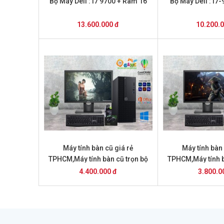
Bộ Máy Dell : i7 9700 + Ram 16
Bộ Máy Dell : i7
13.600.000 đ
10.200.
Máy tính bàn cũ giá rẻ
Máy tính bàn 
TPHCM,Máy tính bàn cũ trọn bộ
TPHCM,Máy tính b
giá 4.2 triệu Máy tính bàn cũ giá
giá 3,8 
4.400.000 đ
3.800.0
rẻ TPHCM,Máy tính bàn cũ trọn bộ
giá 4.4 triệu