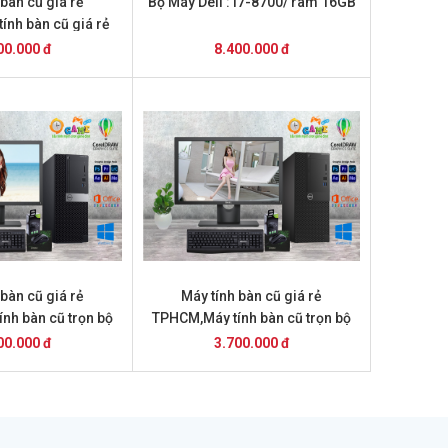
 bàn cũ giá rẻ
Bộ Máy Dell : i7-8700/ ram 16GB
ính bàn cũ giá rẻ
PHCM
00.000 đ
8.400.000 đ
 bàn cũ giá rẻ
Máy tính bàn cũ giá rẻ
nh bàn cũ trọn bộ
TPHCM,Máy tính bàn cũ trọn bộ
3 .4 triệu
giá 3,7 triệu
00.000 đ
3.700.000 đ