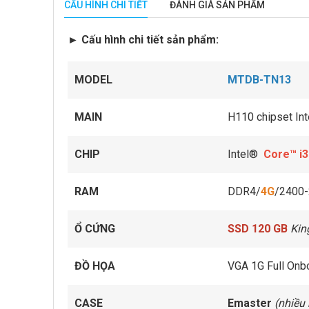
CẤU HÌNH CHI TIẾT
ĐÁNH GIÁ SẢN PHẨM
► Cấu hình chi tiết sản phẩm:
MODEL
MTDB-TN13
MAIN
H110 chipset In
CHIP
Intel®
Core™ i
RAM
DDR4/
4G
/2400
Ổ CỨNG
SSD 120 GB
Kin
ĐỒ HỌA
VGA 1G Full Onb
CASE
Emaster
(nhiều