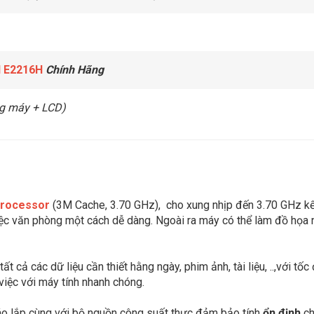
l E2216H
Chính Hãng
g máy + LCD)
Processor
(3M Cache, 3.70 GHz),
cho xung nhịp đến 3.70 GHz k
ệc văn phòng một cách dễ dàng. Ngoài ra máy có thể làm đồ họa 
 tất cả các dữ liệu cần thiết hằng ngày, phim ảnh, tài liệu, ..,vớ
việc với máy tính nhanh chóng.
háo lắp cùng với bộ nguồn công suất thực đảm bảo tính
ổn định
ch