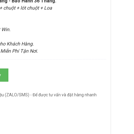
hãng - Bảo Hành 36 Tháng.
 chuột + lót chuột + Loa
 Win.
cho Khách Hàng.
Miễn Phí Tận Nơi.
y
ệu (ZALO/SMS) - Để được tư vấn và đặt hàng nhanh