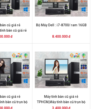
 bàn cũ giá rẻ
Bộ Máy Dell : i7-8700/ ram 16GB
ính bàn cũ giá rẻ
PHCM
00.000 đ
8.400.000 đ
 bàn cũ giá rẻ
Máy tính bàn cũ giá rẻ
nh bàn cũ trọn bộ
TPHCM,Máy tính bàn cũ trọn bộ
4.2 triệu
giá 3 .4 triệu
00.000 đ
3.400.000 đ