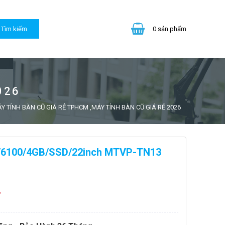
0
sản phẩm
026
Y TÍNH BÀN CŨ GIÁ RẺ TPHCM ,MÁY TÍNH BÀN CŨ GIÁ RẺ 2026
0/6100/4GB/SSD/22inch MTVP-TN13
đ