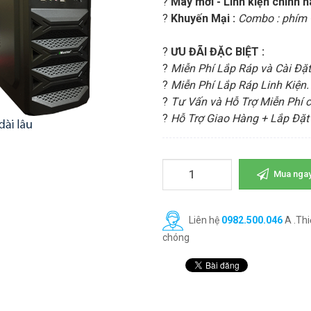
?
Máy mới - Linh kiện chính 
?
Khuyến Mại :
Combo : phím +
?
ƯU ĐÃI ĐẶC BIỆT :
?
Miễn Phí Lắp Ráp và Cài Đặt
?
Miễn Phí Lắp Ráp Linh Kiện.
?
Tư Vấn và Hỗ Trợ Miễn Phí 
?
Hỗ Trợ Giao Hàng + Lắp Đặt 
Mua nga
Liên hệ
0982.500.046
A .Thi
chóng