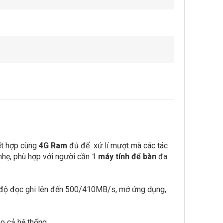
ết hợp cùng
4G Ram
đủ để xử lí mượt mà các tác
nhẹ, phù hợp với người cần 1
máy tính để bàn
đa
i tốc độ đọc ghi lên đến 500/410MB/s, mở ứng dụng,
o cả hệ thống.