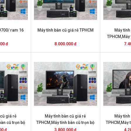
-9700/ ram 16
Máy tính bàn cũ giá rẻ TPHCM
Máy tính
TPHCM,Máy t
T
000 đ
8.000.000 đ
7.4
cũ giá rẻ
Máy tính bàn cũ giá rẻ
Máy tính
àn cũ trọn bộ
TPHCM,Máy tính bàn cũ trọn bộ
TPHCM,Máy tí
tính bàn cũ giá
giá 3,8 triệu
giá 
00 đ
3.800.000 đ
4.2