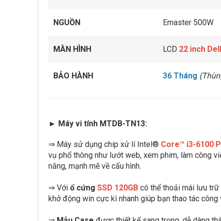
NGUỒN
Emaster 500W
MÀN HÌNH
LCD
22 inch Del
BẢO HÀNH
36 Tháng
(Thùn
► Máy vi tính MTDB-TN13:
⇒ Máy sử dụng chip xử lí Intel®
Core™ i3-6100 
vụ phổ thông như lướt web, xem phim, làm công vi
năng, mạnh mẽ về cấu hình.
⇒ Với
ổ cứng
SSD 120GB
có thể thoải mái lưu trữ
khở động win cực kì nhanh giúp bạn thao tác công 
⇒
Mẫu Case
được thiết kế sang trọng, dễ dàng t