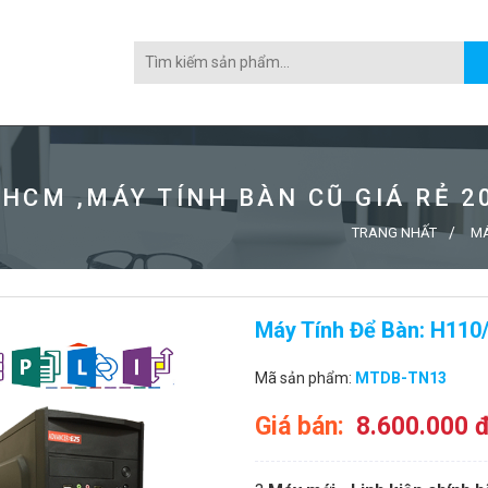
PHCM ,MÁY TÍNH BÀN CŨ GIÁ RẺ 2
TRANG NHẤT
MÁ
Máy Tính Để Bàn: H11
Mã sản phẩm:
MTDB-TN13
Giá bán:
8.600.000 