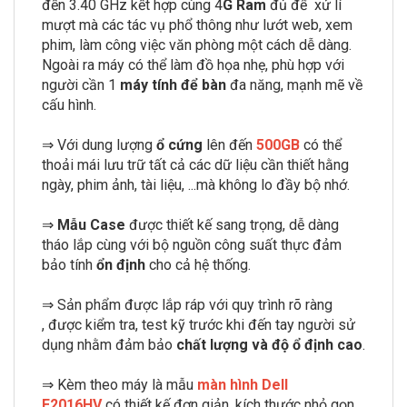
đến 3.40 GHz kết hợp cùng 4
G Ram
đủ để xử lí
mượt mà các tác vụ phổ thông như lướt web, xem
phim, làm công việc văn phòng một cách dễ dàng.
Ngoài ra máy có thể làm đồ họa nhẹ, phù hợp với
người cần 1
máy tính để bàn
đa năng, mạnh mẽ về
cấu hình.
⇒ Với dung lượng
ổ cứng
lên đến
500GB
có thể
thoải mái lưu trữ tất cả các dữ liệu cần thiết hằng
ngày, phim ảnh, tài liệu, ...mà không lo đầy bộ nhớ.
⇒
Mẫu Case
được thiết kế sang trọng, dễ dàng
tháo lắp cùng với bộ nguồn công suất thực đảm
bảo tính
ổn định
cho cả hệ thống.
⇒ Sản phẩm được lắp ráp với quy trình rõ ràng
, được kiểm tra, test kỹ trước khi đến tay người sử
dụng nhằm đảm bảo
chất lượng và độ ổ định cao
.
⇒ Kèm theo máy là mẫu
màn hình Dell
E2016HV
có thiết kế đơn giản, kích thước nhỏ gọn