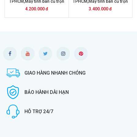
TPHCM,Máy tính bàn cũ trọn
TPHCM,Máy tính bàn cũ trọn
bộ giá 4.2 triệu
bộ giá 3 .4 triệu
4.200.000 đ
3.400.000 đ
GIAO HÀNG NHANH CHÓNG
BẢO HÀNH DÀI HẠN
HỖ TRỢ 24/7