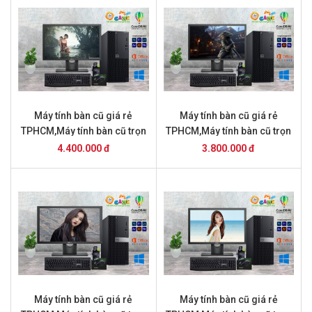
Máy tính bàn cũ giá rẻ
Máy tính bàn cũ giá rẻ
TPHCM,Máy tính bàn cũ trọn
TPHCM,Máy tính bàn cũ trọn
bộ giá 4.2 triệu Máy tính bàn
bộ giá 3,8 triệu
4.400.000 đ
3.800.000 đ
cũ giá rẻ TPHCM,Máy tính
bàn cũ trọn bộ giá 4.4 triệu
Máy tính bàn cũ giá rẻ
Máy tính bàn cũ giá rẻ