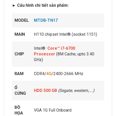
► Cấu hình chi tiết sản phẩm:
MODEL
MTDB-TN17
MAIN
H110 chipset Intel® (socket 1151)
Intel®
Core™ i7-6700
CHIP
Processor
(8M Cache, upto 3.40
GHz)
RAM
DDR4/
4G
/2400-2666 MHz
Ổ
HDD 500 GB
(Segate, western,....)
CỨNG
ĐỒ
VGA 1G Full Onboard
HỌA