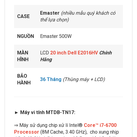
Emaster
(nhiều mẫu quý khách có
CASE
thể lựa chọn)
NGUỒN
Emaster 500W
MÀN
LCD
20 inch Dell E2016HV
Chính
HÌNH
Hãng
BẢO
36 Tháng
(Thùng máy + LCD)
HÀNH
► Máy vi tính MTDB-TN17:
⇒ Máy sử dụng chip xử lí Intel®
Core™ i7-6700
Processor
(8M Cache, 3.40 GHz),
cho xung nhịp