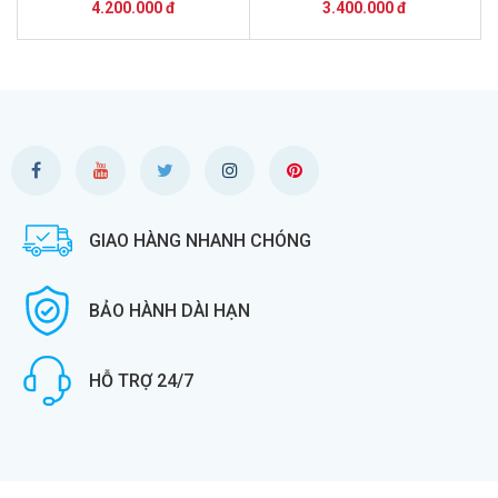
bộ giá 4.2 triệu
bộ giá 3 .4 triệu
4.200.000 đ
3.400.000 đ
GIAO HÀNG NHANH CHÓNG
BẢO HÀNH DÀI HẠN
HỖ TRỢ 24/7