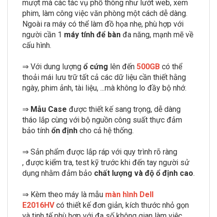
mượt mà các tác vụ phổ thông như lướt web, xem
phim, làm công việc văn phòng một cách dễ dàng.
Ngoài ra máy có thể làm đồ họa nhẹ, phù hợp với
người cần 1
máy tính để bàn
đa năng, mạnh mẽ về
cấu hình.
⇒ Với dung lượng
ổ cứng
lên đến
500GB
có thể
thoải mái lưu trữ tất cả các dữ liệu cần thiết hằng
ngày, phim ảnh, tài liệu, ...mà không lo đầy bộ nhớ.
⇒
Mẫu Case
được thiết kế sang trọng, dễ dàng
tháo lắp cùng với bộ nguồn công suất thực đảm
bảo tính
ổn định
cho cả hệ thống.
⇒ Sản phẩm được lắp ráp với quy trình rõ ràng
, được kiểm tra, test kỹ trước khi đến tay người sử
dụng nhằm đảm bảo
chất lượng và độ ổ định cao
.
⇒ Kèm theo máy là mẫu
màn hình Dell
E2016HV
có thiết kế đơn giản, kích thước nhỏ gọn
và tinh tế phù hợp với đa số không gian làm việc