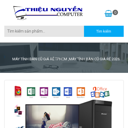
0
MÁY TÍNH BÀN CŨ GIÁ RẺ TPHCM ,MÁY TÍNH BÀN CŨ GIÁ RẺ 2026