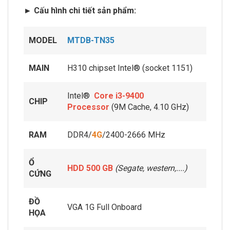
► Cấu hình chi tiết sản phẩm:
MODEL
MTDB-TN35
MAIN
H310 chipset Intel® (socket 1151)
Intel®
Core i3-9400
CHIP
Processor
(9M Cache, 4.10 GHz)
RAM
DDR4/
4G
/2400-2666 MHz
Ổ
HDD 500 GB
(Segate, western,....)
CỨNG
ĐỒ
VGA 1G Full Onboard
HỌA