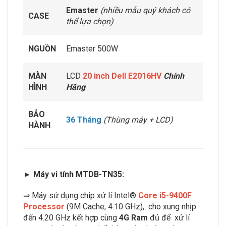
Emaster
(nhiều mẫu quý khách có
CASE
thể lựa chọn)
NGUỒN
Emaster 500W
MÀN
LCD
20 inch Dell E2016HV
Chính
HÌNH
Hãng
BẢO
36 Tháng
(Thùng máy + LCD)
HÀNH
► Máy vi tính MTDB-TN35:
⇒ Máy sử dụng chip xử lí Intel®
Core i5-9400F
Processo
r
(9M Cache, 4.10 GHz),
cho xung nhịp
đến 4.20 GHz kết hợp cùng
4G Ram
đủ để xử lí