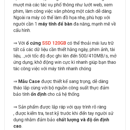
mượt mà các tác vụ phổ thông như lướt web, xem
phim, làm công việc văn phòng một cách dễ dàng.
Ngoài ra máy có thể làm đồ họa nhẹ, phù hợp với
người cần 1
máy tính để bàn
đa năng, mạnh mẽ về
cấu hình.
⇒ Với
ổ cứng
SSD 120GB
có thể thoải mái lưu trữ
tất cả các dữ liệu cần thiết hằng ngày, phim ảnh, tài
liệu, ..,với tốc độ đọc ghi lên đến 500/410MB/s, mở
ứng dụng, khở động win cực kì nhanh giúp bạn thao
tác công việc với máy tính nhanh chóng
⇒
Mẫu Case
được thiết kế sang trọng, dễ dàng
tháo lắp cùng với bộ nguồn công suất thực đảm
bảo tính
ổn định
cho cả hệ thống.
⇒ Sản phẩm được lắp ráp với quy trình rõ ràng
, được kiểm tra, test kỹ trước khi đến tay người sử
dụng nhằm đảm bảo
chất lượng và độ ổn định
cao
.