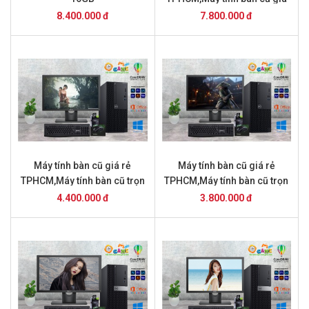
rẻ TPHCM,Máy tính bàn cũ
8.400.000 đ
7.800.000 đ
Máy tính bàn cũ giá rẻ
Máy tính bàn cũ giá rẻ
TPHCM,Máy tính bàn cũ trọn
TPHCM,Máy tính bàn cũ trọn
bộ giá 4.2 triệu Máy tính bàn
bộ giá 3,8 triệu
4.400.000 đ
3.800.000 đ
cũ giá rẻ TPHCM,Máy tính
bàn cũ trọn bộ giá 4.4 triệu