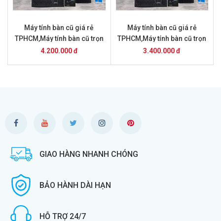
Máy tính bàn cũ giá rẻ
Máy tính bàn cũ giá rẻ
TPHCM,Máy tính bàn cũ trọn
TPHCM,Máy tính bàn cũ trọn
bộ giá 4.2 triệu
bộ giá 3 .4 triệu
4.200.000 đ
3.400.000 đ
GIAO HÀNG NHANH CHÓNG
BẢO HÀNH DÀI HẠN
HỖ TRỢ 24/7