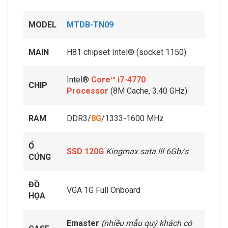
MODEL
MTDB-TN09
MAIN
H81 chipset Intel® (socket 1150)
Intel®
Core™ i7-4770
CHIP
Processor
(8M Cache, 3.40 GHz)
RAM
DDR3/
8G
/1333-1600 MHz
Ổ
SSD 120G
Kingmax sata lll 6Gb/s
CỨNG
ĐỒ
VGA 1G Full Onboard
HỌA
Emaster
(nhiều mẫu quý khách có