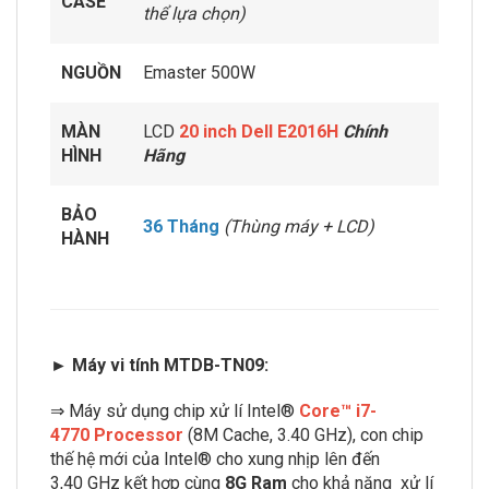
CASE
thể lựa chọn)
NGUỒN
Emaster 500W
MÀN
LCD
20 inch Dell E2016H
Chính
HÌNH
Hãng
BẢO
36 Tháng
(Thùng máy + LCD)
HÀNH
► Máy vi tính MTDB-TN09:
⇒ Máy sử dụng chip xử lí Intel®
Core™ i7-
4770 Processor
(8M Cache, 3.40 GHz),
con chip
thế hệ mới của Intel® cho xung nhịp lên đến
3,40 GHz kết hợp cùng
8G Ram
cho khả năng xử lí