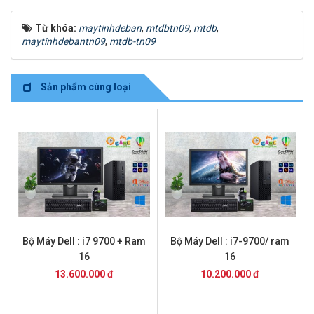
Từ khóa:
maytinhdeban
,
mtdbtn09
,
mtdb
,
maytinhdebantn09
,
mtdb-tn09
Sản phẩm cùng loại
Bộ Máy Dell : i7 9700 + Ram
Bộ Máy Dell : i7-9700/ ram
16
16
13.600.000 đ
10.200.000 đ