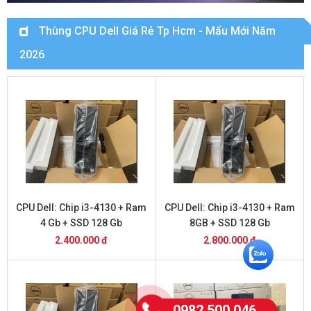
Thùng CPU Dell Giá Rẻ Tp Hcm - Mẩu Mới Năm
2026
CPU Dell: Chip i3-4130 + Ram
CPU Dell: Chip i3-4130 + Ram
4 Gb + SSD 128 Gb
8GB + SSD 128 Gb
2.400.000 đ
2.800.000 đ
0982.500.046