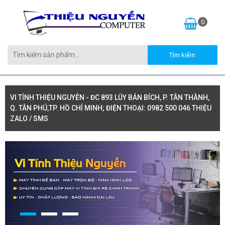
0
VI TÍNH THIỆU NGUYỄN - ĐC 893 LŨY BÁN BÍCH, P. TÂN THÀNH,
Q. TÂN PHÚ,TP. HỒ CHÍ MINH; ĐIỆN THOẠI: 0982 500 046 THIỆU
ZALO / SMS