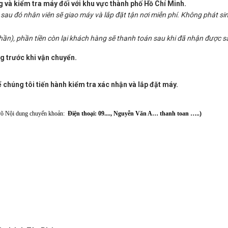
 và kiểm tra máy đối với khu vực thành phố Hồ Chí Minh.
sau đó nhân viên sẽ giao máy và lắp đặt tận nơi miễn phí. Không phát sinh
hần), phần tiền còn lại khách hàng sẽ thanh toán sau khi đã nhận được 
g trước khi vận chuyển.
chúng tôi tiến hành kiểm tra xác nhận và lắp đặt máy.
 rõ Nội dung chuyển khoản:
Đ
iện thoại: 09...., Nguyễn Văn A… thanh toan …..
)