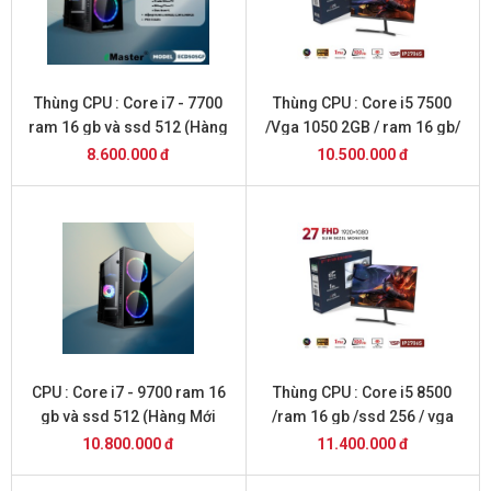
Thùng CPU : Core i7 - 7700
Thùng CPU : Core i5 7500
ram 16 gb và ssd 512 (Hàng
/Vga 1050 2GB / ram 16 gb/
Mới 2026 )
ssd 256 / vga 1050 và Màn
8.600.000 đ
10.500.000 đ
Hình 27 inch
CPU : Core i7 - 9700 ram 16
Thùng CPU : Core i5 8500
gb và ssd 512 (Hàng Mới
/ram 16 gb /ssd 256 / vga
2026 )
1050 và Màn Hình 27 inch
10.800.000 đ
11.400.000 đ