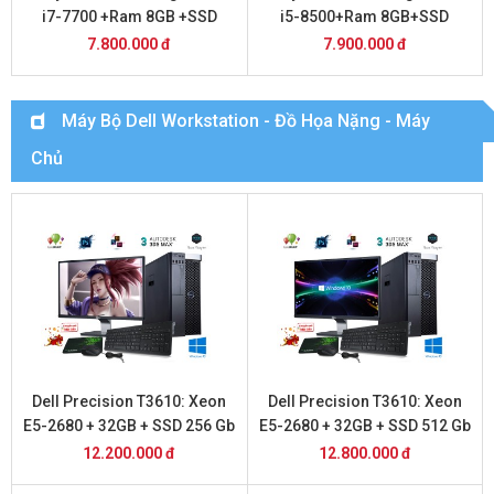
i7-7700 +Ram 8GB +SSD
i5-8500+Ram 8GB+SSD
256GB + 20inch Dell
256GB+ 20inch Dell
7.800.000 đ
7.900.000 đ
Máy Bộ Dell Workstation - Đồ Họa Nặng - Máy
Chủ
Dell Precision T3610: Xeon
Dell Precision T3610: Xeon
E5-2680 + 32GB + SSD 256 Gb
E5-2680 + 32GB + SSD 512 Gb
+ Vga 1050 2Gb + Màn Hình
+ Vga 1050TI 4Gb + Màn Hình
12.200.000 đ
12.800.000 đ
24 inch
24 inch