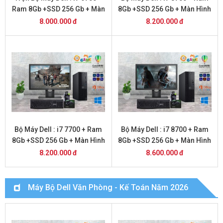
Ram 8Gb +SSD 256 Gb + Màn
8Gb +SSD 256 Gb + Màn Hình
Hình 24
20
8.000.000 đ
8.200.000 đ
Bộ Máy Dell : i7 7700 + Ram
Bộ Máy Dell : i7 8700 + Ram
8Gb +SSD 256 Gb + Màn Hình
8Gb +SSD 256 Gb + Màn Hình
22
22
8.200.000 đ
8.600.000 đ
Máy Bộ Dell Văn Phòng - Kế Toán Năm 2026