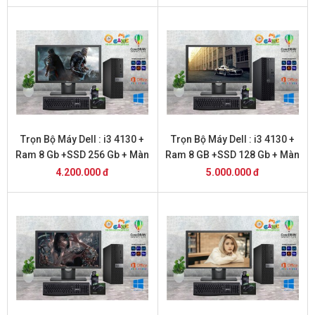
Trọn Bộ Máy Dell : i3 4130 +
Trọn Bộ Máy Dell : i3 4130 +
Ram 8 Gb +SSD 256 Gb + Màn
Ram 8 GB +SSD 128 Gb + Màn
Hình 20
Hình 22 inch
4.200.000 đ
5.000.000 đ