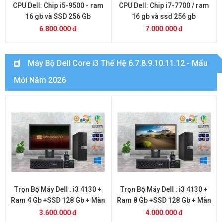
CPU Dell: Chip i5-9500 - ram
CPU Dell: Chip i7-7700 / ram
16 gb và SSD 256 Gb
16 gb và ssd 256 gb
6.800.000 đ
7.000.000 đ
Máy Bộ Dell Core i3 Thế Hệ 6.7.8.9.10.11.12 - Mẩu
Mới Năm 2026
Trọn Bộ Máy Dell : i3 4130 +
Trọn Bộ Máy Dell : i3 4130 +
Ram 4 Gb +SSD 128 Gb + Màn
Ram 8 Gb +SSD 128 Gb + Màn
Hình 20 inch
Hình 20
3.600.000 đ
4.000.000 đ