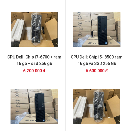
CPU Dell: Chip i7-6700 + ram
CPU Dell: Chip i5- 8500 ram
16 gb + ssd 256 gb
16 gb và SSD 256 Gb
6.200.000 đ
6.600.000 đ