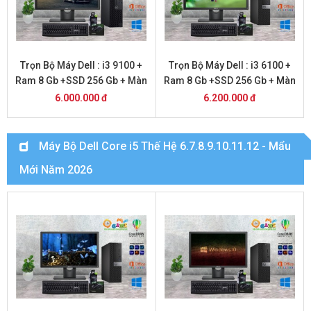
Trọn Bộ Máy Dell : i3 9100 +
Trọn Bộ Máy Dell : i3 6100 +
Ram 8 Gb +SSD 256 Gb + Màn
Ram 8 Gb +SSD 256 Gb + Màn
Hình 20
Hình 24
6.000.000 đ
6.200.000 đ
Máy Bộ Dell Core i5 Thế Hệ 6.7.8.9.10.11.12 - Mẩu
Mới Năm 2026