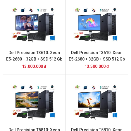
Dell Precision T3610: Xeon
Dell Precision T3610: Xeon
E5-2680 + 32GB + SSD 512 Gb
E5-2680 + 32GB + SSD 512 Gb
+ Vga 1060 3Gb + Màn Hình
+ Vga 1650 4Gb + Màn Hình
13.000.000 đ
13.500.000 đ
24 inch
24 inch
Dell Precision T5810: Xeon
Dell Precision T5810: Xeon