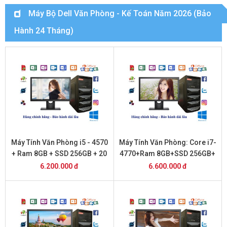
Máy Bộ Dell Văn Phòng - Kế Toán Năm 2026 (Bảo
Hành 24 Tháng)
Máy Tính Văn Phòng i5 - 4570
Máy Tính Văn Phòng: Core i7-
+ Ram 8GB + SSD 256GB + 20
4770+Ram 8GB+SSD 256GB+
inch DELL
20 inch Dell
6.200.000 đ
6.600.000 đ