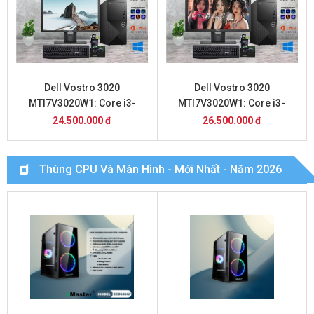
Dell Vostro 3020
Dell Vostro 3020
MTI7V3020W1: Core i3-
MTI7V3020W1: Core i3-
13100/8GB/SSD 512GB và
13100/8GB/SSD 512GB và
24.500.000 đ
26.500.000 đ
Màn Hình 20inch
Màn Hình 22inch
Thùng CPU Và Màn Hình - Mới Nhất - Năm 2026