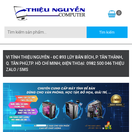
0
VI TÍNH THIỆU NGUYỄN - ĐC 893 LŨY BÁN BÍCH, P. TÂN THÀNH,
Q. TÂN PHÚ,TP. HỒ CHÍ MINH; ĐIỆN THOẠI: 0982 500 046 THIỆU
ZALO / SMS