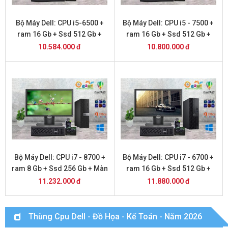
Bộ Máy Dell: CPU i5-6500 +
Bộ Máy Dell: CPU i5 - 7500 +
ram 16 Gb + Ssd 512 Gb +
ram 16 Gb + Ssd 512 Gb +
Màn Hình 22 inch DELL
Màn Hình 22 inch DELL
10.584.000 đ
10.800.000 đ
Bộ Máy Dell: CPU i7 - 8700 +
Bộ Máy Dell: CPU i7 - 6700 +
ram 8 Gb + Ssd 256 Gb + Màn
ram 16 Gb + Ssd 512 Gb +
Hình 22 inch DELL
Màn Hình 22 inch DELL
11.232.000 đ
11.880.000 đ
Thùng Cpu Dell - Đồ Họa - Kế Toán - Năm 2026