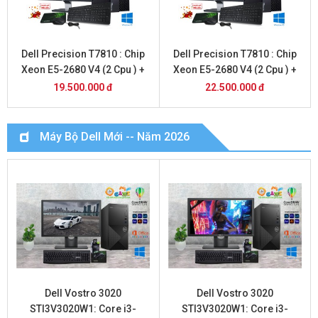
Dell Precision T7810 : Chip
Dell Precision T7810 : Chip
Xeon E5-2680 V4 (2 Cpu ) +
Xeon E5-2680 V4 (2 Cpu ) +
32 Gb + SSD 512 Gb + Vga
32 Gb + SSD 512 Gb + Vga
19.500.000 đ
22.500.000 đ
1660 6 Gb + Màn Hình 24 inch
RTX 3050 8 Gb + Màn Hình 24
inch
Máy Bộ Dell Mới -- Năm 2026
Dell Vostro 3020
Dell Vostro 3020
STI3V3020W1: Core i3-
STI3V3020W1: Core i3-