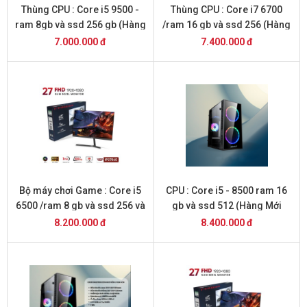
Thùng CPU : Core i5 9500 -
Thùng CPU : Core i7 6700
ram 8gb và ssd 256 gb (Hàng
/ram 16 gb và ssd 256 (Hàng
Mới 2026 )
Mới 2026 )
7.000.000 đ
7.400.000 đ
Bộ máy chơi Game : Core i5
CPU : Core i5 - 8500 ram 16
6500 /ram 8 gb và ssd 256 và
gb và ssd 512 (Hàng Mới
màn hình 27 inch full HD
2026 )
8.200.000 đ
8.400.000 đ