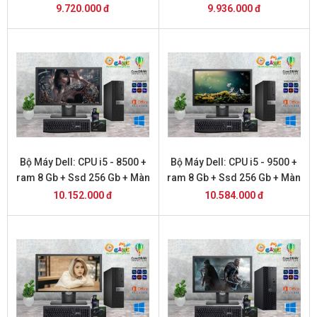
Hình 22 inch DELL
Hình 22 inch DELL
9.720.000 đ
9.936.000 đ
Bộ Máy Dell: CPU i5 - 8500 +
Bộ Máy Dell: CPU i5 - 9500 +
ram 8 Gb + Ssd 256 Gb + Màn
ram 8 Gb + Ssd 256 Gb + Màn
Hình 22 inch DELL
Hình 22 inch DELL
10.152.000 đ
10.584.000 đ