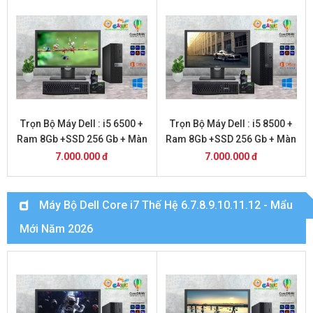
Trọn Bộ Máy Dell : i5 6500 +
Trọn Bộ Máy Dell : i5 8500 +
Ram 8Gb +SSD 256 Gb + Màn
Ram 8Gb +SSD 256 Gb + Màn
Hình 24
Hình 20
7.000.000 đ
7.000.000 đ
Máy Bộ Dell Core i7 Thế Hệ 6.7.8.9.10.11.12 - Mẩu
Mới Năm 2026