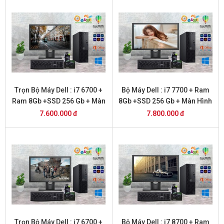
Trọn Bộ Máy Dell : i7 6700 +
Bộ Máy Dell : i7 7700 + Ram
Ram 8Gb +SSD 256 Gb + Màn
8Gb +SSD 256 Gb + Màn Hình
Hình 22
20
7.600.000 đ
7.800.000 đ
Trọn Bộ Máy Dell : i7 6700 +
Bộ Máy Dell : i7 8700 + Ram