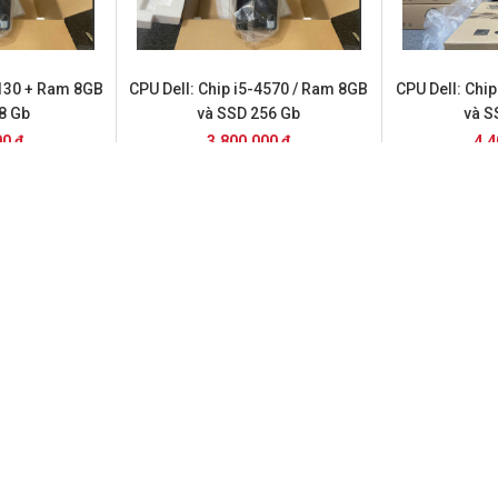
4130 + Ram 8GB
CPU Dell: Chip i5-4570 / Ram 8GB
CPU Dell: Chi
8 Gb
và SSD 256 Gb
và S
00 đ
3.800.000 đ
4.4
-6700 + ram 16
CPU Dell: Chip i5- 8500 ram 16 gb
CPU Dell: Chi
256 gb
và SSD 256 Gb
gb và
00 đ
6.600.000 đ
6.8