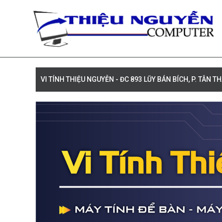
VI TÍNH THIỆU NGUYỄN - ĐC 893 LŨY BÁN BÍCH, P. TÂN T