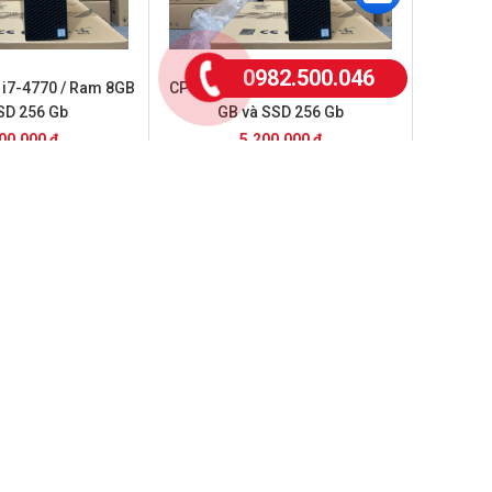
0982.500.046
p i7-4770 / Ram 8GB
CPU Dell: Chip i5-6500 / Ram 16
SD 256 Gb
GB và SSD 256 Gb
00.000 đ
5.200.000 đ
p i5-9500 - ram 16
CPU Dell: Chip i7-7700 / ram 16
 SSD 256 Gb
gb và ssd 256 gb
00.000 đ
7.000.000 đ