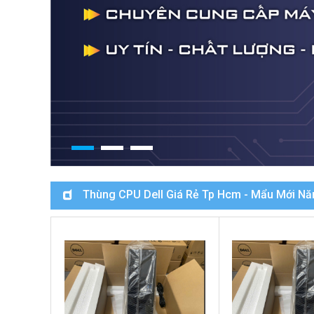
Thùng CPU Dell Giá Rẻ Tp Hcm - Mẩu Mới N