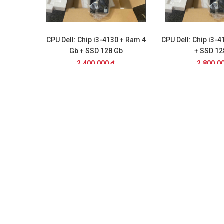
CPU Dell: Chip i3-4130 + Ram 4
CPU Dell: Chip i3-
Gb + SSD 128 Gb
+ SSD 12
2.400.000 đ
2.800.0
CPU Dell: Chip i5-7500 / Ram 16
CPU Dell: Chip i7
GB và SSD 256 Gb
gb + ssd 
5.400.000 đ
6.200.0