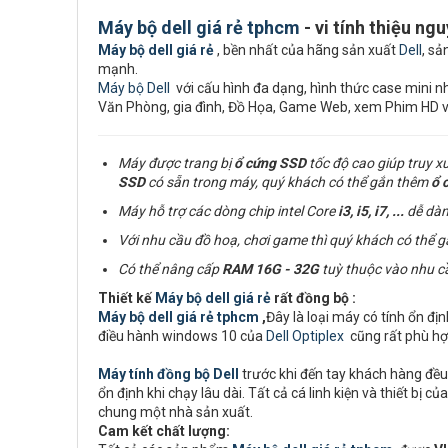
Máy bộ dell giá rẻ tphcm
- vi tính thiệu ng
Máy bộ dell giá rẻ
, bền nhất của hãng sản xuất
Dell
, sả
mạnh.
Máy bộ Dell
với cấu hình đa dạng, hình thức case mini nhỏ
Văn Phòng, gia đình, Đồ Họa, Game Web, xem Phim HD 
Máy được trang bị
ổ cứng
SSD
tốc độ cao giúp truy x
SSD
có sẵn trong máy, quý khách có thể gắn thêm
ổ 
Máy hỗ trợ các dòng chip intel Core
i3, i5, i7,
...
dễ dàn
Với nhu cầu đồ hoạ, chơi game thì quý khách có thể 
Có thể nâng cấp
RAM
16G - 32G
tuỳ thuộc vào nhu c
Thiết kế
Máy bộ dell giá rẻ
rất đồng bộ :
Máy bộ dell giá rẻ tphcm
,
Đây là loại máy có tính ổn đị
điều hành windows 10 của
Dell Optiplex
cũng rất phù hợ
Máy tính đồng bộ Dell
trước khi đến tay khách hàng đều 
ổn định khi chạy lâu dài. Tất cả cá linh kiện và thiết b
chung một nhà sản xuất.
Cam kết chất lượng: