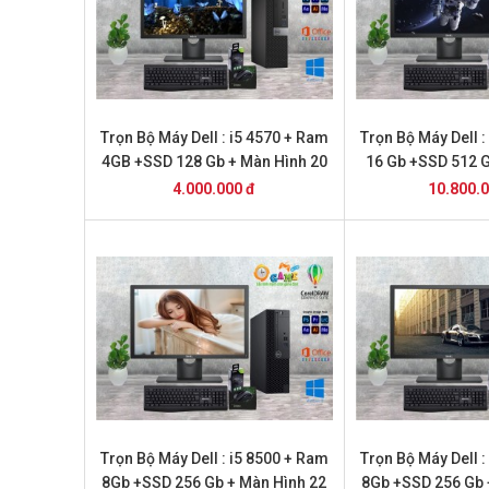
Trọn Bộ Máy Dell : i5 4570 + Ram
Trọn Bộ Máy Dell :
4GB +SSD 128 Gb + Màn Hình 20
16 Gb +SSD 512 
inch
24
4.000.000 đ
10.800.
Trọn Bộ Máy Dell : i5 8500 + Ram
Trọn Bộ Máy Dell :
8Gb +SSD 256 Gb + Màn Hình 22
8Gb +SSD 256 Gb 