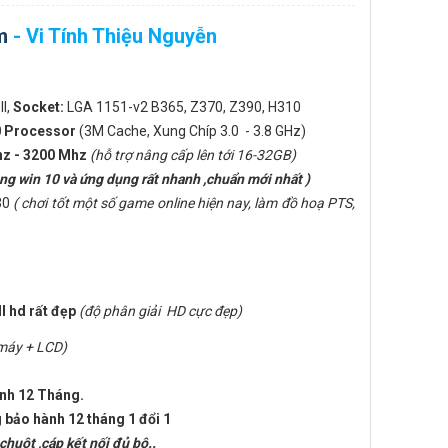
m
- Vi Tính Thiệu Nguyễn
ll,
Socket:
LGA 1151-v2 B365, Z370, Z390, H310
0 Processor
(3M Cache, Xung Chíp 3.0 - 3.8 GHz)
hz - 3200 Mhz
(hỗ trợ nâng cấp lên tới 16-32GB)
ộng win 10 và ứng dụng rất nhanh ,chuẩn mới nhất )
30
( chơi tốt một số game online hiện nay, làm đồ hoạ PTS,
l hd rất đẹp
(độ phân giải HD cực đẹp)
máy + LCD)
nh 12 Tháng.
 bảo hành 12 tháng 1 đổi 1
chuột ,cáp kết nối đủ bộ..