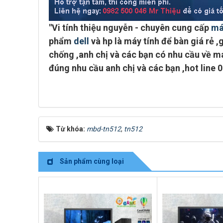
"
Vi tính thiệu nguyễn - chuyên cung cấp
má
phẩm
dell
và hp là máy tính để bàn giá rẻ ,g
chống ,anh chị và các bạn có nhu cầu về má
đúng nhu cầu anh chị và các bạn ,
hot line 
Từ khóa:
mbd-tn512
,
tn512
Sản phẩm cùng loại