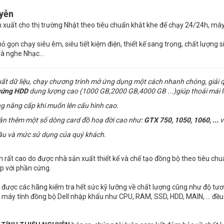
uyễn
n xuất cho thị trường Nhật theo tiêu chuẩn khắt khe để chạy 24/24h, máy
 gọn chạy siêu êm, siêu tiết kiệm điện, thiết kế sang trọng, chất lượng s
và nghe Nhạc…
uất dữ liệu, chạy chương trình mở ứng dụng một cách nhanh chóng, giải 
cứng
HDD
dung lượng cao (1000 GB,2000 GB,4000 GB ...)giúp thoải mái l
g nâng cấp khi muốn lên cấu hình cao.
gắn thêm một số dòng card đồ hoạ đời cao như:
GTX 750, 1050, 1060, ...
v
ầu và mức sử dụng của quý khách.
nh rất cao do được nhà sản xuất thiết kế và chế tạo đồng bộ theo tiêu chu
p với phần cứng.
được các hãng kiểm tra hết sức kỹ lưỡng về chất lượng cũng như độ tương
ị của máy tính đồng bộ Dell nhập khẩu như CPU, RAM, SSD, HDD, MAIN, ... đ