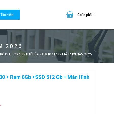
0
sản phẩm
M 2026
BỘ DELL CORE I5 THẾ HỆ 6.7.8.9.10.11.12 - MẨU MỚI NĂM 2026
8500 + Ram 8Gb +SSD 512 Gb + Màn Hình
đ