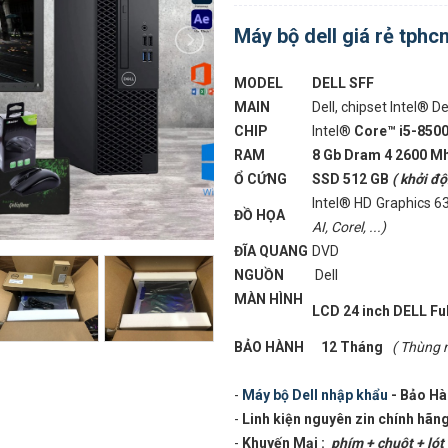
Máy bộ dell giá rẻ tphc
MODEL
DELL SFF
MAIN
Dell, chipset Intel® De
CHIP
Intel®
Core™ i5-850
RAM
8 Gb Dram 4 2600 M
Ổ CỨNG
SSD 512 GB
( khởi đ
Intel® HD Graphics 6
ĐỒ HỌA
AI, Corel, ...)
ĐĨA QUANG
DVD
NGUỒN
Dell
MÀN HÌNH
LCD 24 inch DELL Ful
BẢO HÀNH
12 Tháng
( Thùng 
-
Máy bộ Dell nhập khẩu
- Bảo Hà
-
Linh kiện nguyên zin chính hãng
-
Khuyến Mại :
phím + chuột + lót 