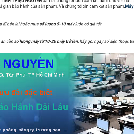
I TÍNH THIỆU NGUYỄN
bán ra, chúng tôi luôn cam kết đảm bảo về chất 
hời gian bảo hành của sản phẩm. Và chúng tôi xin cam kết sản phẩm,
Máy 
a đi bán lại hoặc mua
số lượng 5-10 máy
luôn có giá tốt.
 án cần
số lượng máy từ 10-20 máy trở lên,
hãy goi ngay số điện thoại:
09