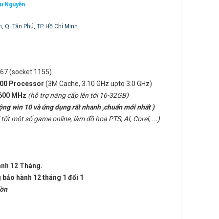
ệu Nguyễn
h, Q. Tân Phú, TP. Hồ Chí Minh
 Q67 (socket 1155)
300 Processor
(3M Cache, 3.10 GHz upto 3.0 GHz)
1600 MHz
(hỗ trợ nâng cấp lên tới 16-32GB)
động win 10 và ứng dụng rất nhanh ,chuẩn mới nhất
)
 tốt một số game online, làm đồ hoạ PTS, AI, Corel, ...)
ành 12 Tháng.
 bảo hành 12 tháng 1 đổi 1
uồn