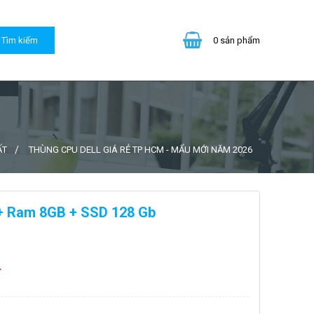
0
sản phẩm
ẤT
THÙNG CPU DELL GIÁ RẺ TP HCM - MẨU MỚI NĂM 2026
 + Ram 8GB + SSD 128 Gb
đ