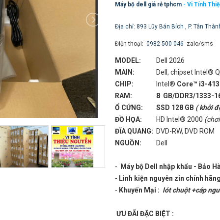
Máy bộ dell giá rẻ tphcm
- Vi Tính Thi
Địa chỉ: 893 Lũy Bán Bích , P. Tân Thàn
Điện thoại:
0982 500 046
zalo/sms
MODEL:
Dell 2026
MAIN:
Dell, chipset Intel®
CHIP:
Intel®
Core™ i3-41
RAM:
8 GB/DDR3/1333-
Ổ CỨNG:
SSD 128 GB
( khởi 
ĐỒ HỌA:
HD Intel® 2000
(chơi
ĐĨA QUANG:
DVD-RW, DVD ROM
NGUỒN:
Dell
-
Máy bộ Dell nhập khẩu - Bảo H
-
Linh kiện nguyên zin chính hãng
-
Khuyến Mại :
lót chuột +cáp ng
ƯU ĐÃI ĐẶC BIỆT :