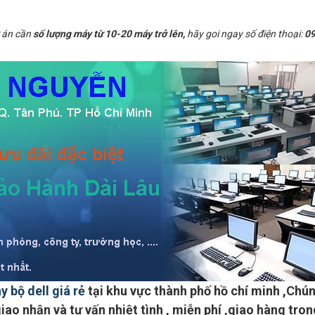
 án cần
số lượng máy từ 10-20 máy trở lên,
hãy goi ngay số điện thoại:
09
y bộ dell giá rẻ
tại khu vực
thành phố hồ chí minh
,Chún
iao nhận và tư vấn nhiệt tình ,
miễn phí ,giao hàng tron