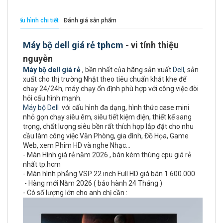
Cấu hình chi tiết
Đánh giá sản phẩm
Máy bộ dell giá rẻ tphcm
- vi tính thiệu
nguyễn
Máy bộ dell giá rẻ
, bền nhất của hãng sản xuất
Dell
, sản
xuất cho thị trường Nhật theo tiêu chuẩn khắt khe để
chạy 24/24h, máy chạy ổn định phù hợp với công việc đòi
hỏi cấu hình mạnh.
Máy bộ Dell
với cấu hình đa dạng, hình thức case mini
nhỏ gọn chạy siêu êm, siêu tiết kiệm điện, thiết kế sang
trọng, chất lượng siêu bền rất thích hợp lắp đặt cho nhu
cầu làm công việc Văn Phòng, gia đình, Đồ Họa, Game
Web, xem Phim HD và nghe Nhạc…
- Màn Hình giá rẻ năm 2026 , bán kèm thùng cpu giá rẻ
nhất tp.hcm
- Màn hình phẳng VSP 22 inch Full HD giá bán 1.600.000
- Hàng mới Năm 2026 ( bảo hành 24 Tháng )
- Có số lượng lớn cho anh chị cần :