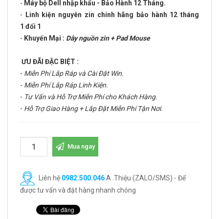
-
Máy bộ Dell nhập khẩu - Bảo Hành 12 Tháng.
-
Linh kiện nguyên zin chính hãng bảo hành 12 tháng
1 đổi 1
-
Khuyến Mại :
Dây nguồn zin + Pad Mouse
ƯU ĐÃI ĐẶC BIỆT :
-
Miễn Phí Lắp Ráp và Cài Đặt Win.
-
Miễn Phí Lắp Ráp Linh Kiện.
-
Tư Vấn và Hỗ Trợ Miễn Phí cho Khách Hàng.
-
Hỗ Trợ Giao Hàng + Lắp Đặt Miễn Phí Tận Nơi.
Mua ngay
Liên hệ
0982.500.046
A .Thiệu (ZALO/SMS) - Để
được tư vấn và đặt hàng nhanh chóng