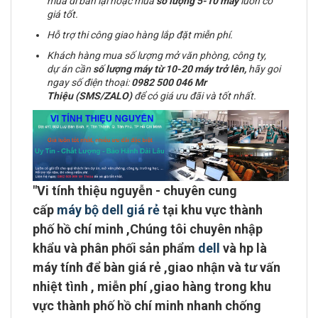
mua đi bán lại hoặc mua
số lượng 5-10 máy
luôn có
giá tốt.
Hỗ trợ thi công giao hàng lắp đặt miễn phí.
Khách hàng mua số lượng mở văn phòng, công ty,
dự án cần
số lượng máy từ 10-20 máy trở lên,
hãy goi
ngay số điện thoại:
0982 500 046 Mr
Thiệu (SMS/ZALO)
để có giá ưu đãi và tốt nhất.
"
Vi tính thiệu nguyễn - chuyên cung
cấp
máy bộ dell giá rẻ
tại khu vực
thành
phố hồ chí minh
,Chúng tôi chuyên
nhập
khẩu và phân phối sản phẩm
dell
và hp là
máy tính để bàn giá rẻ ,giao nhận và tư vấn
nhiệt tình ,
miễn phí ,giao hàng trong khu
vực thành phố hồ chí minh
nhanh chống