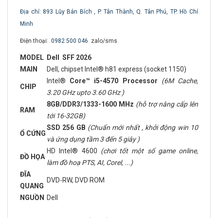
Địa chỉ: 893 Lũy Bán Bích , P. Tân Thành, Q. Tân Phú, TP. Hồ Chí
Minh
Điện thoại:
0982 500 046
zalo/sms
MODEL
Dell SFF 2026
MAIN
Dell, chipset Intel® h81 express (socket 1150)
Intel®
Core™ i5-4570 Processor
(6M Cache,
CHIP
3.20 GHz upto 3.60 GHz )
8GB/DDR3/1333-1600 MHz
(hỗ trợ nâng cấp lên
RAM
tới 16-32GB)
SSD 256 GB
(Chuẩn mới nhất , khởi động win 10
Ổ CỨNG
và ứng dụng tầm 3 đến 5 giây )
HD Intel® 4600
(chơi tốt một số game online,
ĐỒ HỌA
làm đồ hoạ PTS, AI, Corel, ...)
ĐĨA
DVD-RW, DVD ROM
QUANG
NGUỒN
Dell