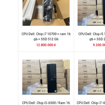
CPU Dell: Chip i7 10700 + ram 16
CPU Dell: Chip i5
gb + SSD 512 Gb
gb + SSD 
12.800.000 đ
9.200.0
CPU Dell: Chip i5-6500 / Ram 16
CPU Dell: Chip i7-