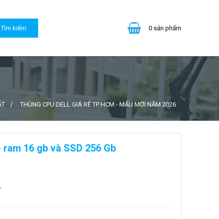
0
sản phẩm
ẤT
THÙNG CPU DELL GIÁ RẺ TP HCM - MẨU MỚI NĂM 2026
 - ram 16 gb và SSD 256 Gb
đ