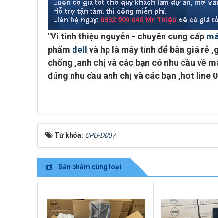
"
Vi tính thiệu nguyễn - chuyên cung cấp
má
phẩm
dell
và hp là máy tính để bàn giá rẻ ,g
chống ,anh chị và các bạn có nhu cầu về má
đúng nhu cầu anh chị và các bạn ,
hot line 
Từ khóa:
CPU-D007
Sản phẩm cùng loại