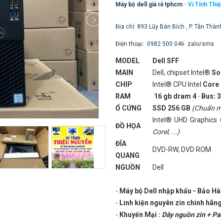
Máy bộ dell giá rẻ tphcm
- Vi Tính Thi
Địa chỉ: 893 Lũy Bán Bích , P. Tân Thàn
Điện thoại:
0982 500 046
zalo/sms
MODEL
Dell SFF
MAIN
Dell, chipset Intel®
So
CHIP
Intel® CPU Intel
Core 
RAM
16 gb dram 4 · Bus
Ổ CỨNG
SSD 256 GB
(Chuẩn mớ
Intel® UHD Graphic
ĐỒ HỌA
Corel, ...)
ĐĨA
DVD-RW, DVD ROM
QUANG
NGUỒN
Dell
-
Máy bộ Dell nhập khẩu - Bảo H
-
Linh kiện nguyên zin chính hãng
-
Khuyến Mại :
Dây nguồn zin + P