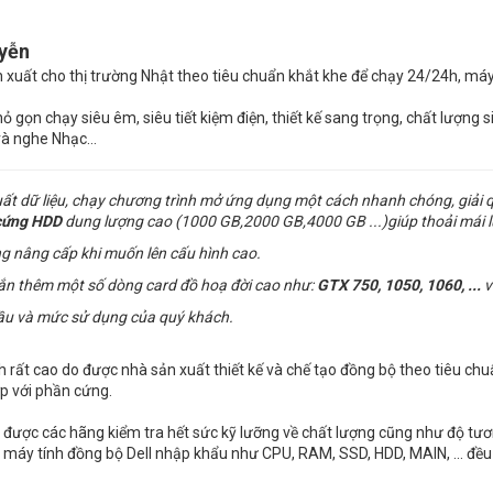
uyễn
n xuất cho thị trường Nhật theo tiêu chuẩn khắt khe để chạy 24/24h, máy
 gọn chạy siêu êm, siêu tiết kiệm điện, thiết kế sang trọng, chất lượng s
và nghe Nhạc…
uất dữ liệu, chạy chương trình mở ứng dụng một cách nhanh chóng, giải 
cứng
HDD
dung lượng cao (1000 GB,2000 GB,4000 GB ...)giúp thoải mái l
g nâng cấp khi muốn lên cấu hình cao.
gắn thêm một số dòng card đồ hoạ đời cao như:
GTX 750, 1050, 1060, ...
v
ầu và mức sử dụng của quý khách.
nh rất cao do được nhà sản xuất thiết kế và chế tạo đồng bộ theo tiêu chu
p với phần cứng.
được các hãng kiểm tra hết sức kỹ lưỡng về chất lượng cũng như độ tương
ị của máy tính đồng bộ Dell nhập khẩu như CPU, RAM, SSD, HDD, MAIN, ... đ