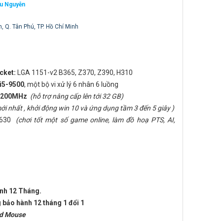
ệu Nguyễn
h, Q. Tân Phú, TP. Hồ Chí Minh
cket:
LGA 1151-v2 B365, Z370, Z390, H310
i5-9500
, một bộ vi xử lý 6 nhân 6 luồng
: 3200MHz
(hỗ trợ nâng cấp lên tới 32 GB)
i nhất , khởi động win 10 và ứng dụng tầm 3 đến 5 giây )
s 630
(chơi tốt một số game online, làm đồ hoạ PTS, AI,
ành 12 Tháng.
 bảo hành 12 tháng 1 đổi 1
ad Mouse