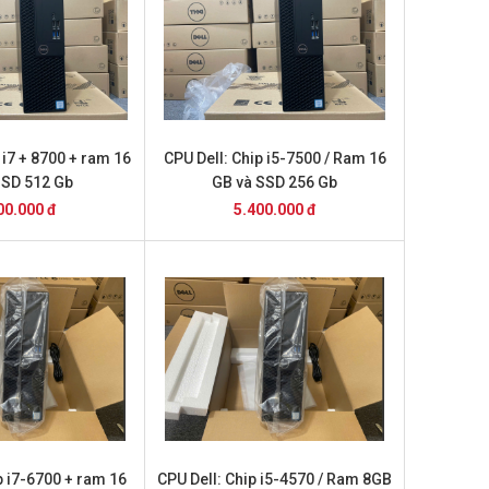
 i7 + 8700 + ram 16
CPU Dell: Chip i5-7500 / Ram 16
SSD 512 Gb
GB và SSD 256 Gb
00.000 đ
5.400.000 đ
p i7-6700 + ram 16
CPU Dell: Chip i5-4570 / Ram 8GB