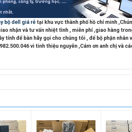
y bộ dell giá rẻ
tại khu vực
thành phố hồ chí minh
,Chún
iao nhận và tư vấn nhiệt tình ,
miễn phí ,giao hàng tron
y tính để bàn hãy gọi cho chúng tôi , để bộ phận nhân 
0982.500.046 vi tinh thiệu nguyễn
,Cám ơn anh chị và cá