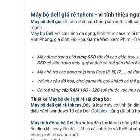
Máy bộ dell giá rẻ tphcm
- vi tính thiệu ng
Máy bộ dell giá rẻ
, bền nhất của hãng sản xuất
Dell
, sả
mạnh.
Máy bộ Dell
với cấu hình đa dạng, hình thức case mini nhỏ
Văn Phòng, gia đình, Đồ Họa, Game Web, xem Phim HD 
Máy được trang bị
ổ cứng
SSD
tốc độ cao giúp truy x
SSD
có sẵn trong máy, quý khách có thể gắn thêm
ổ 
Máy hỗ trợ các dòng chip intel Core
i3, i5, i7,
...
dễ dàn
Với nhu cầu đồ hoạ, chơi game thì quý khách có thể 
Có thể nâng cấp
RAM
16G - 32G
tuỳ thuộc vào nhu c
Thiết kế
Máy bộ dell giá rẻ
rất đồng bộ :
Máy bộ dell giá rẻ tphcm
,
Đây là loại máy có tính ổn đị
điều hành windows 10 của
Dell Optiplex
cũng rất phù hợ
Máy tính đồng bộ Dell
trước khi đến tay khách hàng đều 
ổn định khi chạy lâu dài. Tất cả cá linh kiện và thiết b
chung một nhà sản xuất.