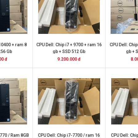
 10400 + ram 8
CPU Dell: Chip i7 + 9700 + ram 16
CPU Dell: Chip
256 Gb
gb + SSD 512 Gb
gb + 
00 đ
9.200.000 đ
8.0
4770 / Ram 8GB
CPU Dell: Chip i7-7700 / ram 16
CPU Dell: Chi