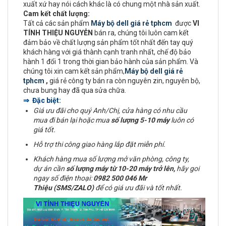
xuất xứ hay nói cách khác là có chung một nhà sản xuất.
Cam kết chất lượng:
Tất cả các sản phẩm
Máy bộ dell giá rẻ tphcm
được
VI
TÍNH THIỆU NGUYỄN
bán ra, chúng tôi luôn cam kết
đảm bảo về chất lượng sản phẩm tốt nhất đến tay quý
khách hàng với giá thành cạnh tranh nhất, chế độ bảo
hành 1 đổi 1 trong thời gian bảo hành của sản phẩm. Và
chúng tôi xin cam kết sản phẩm,
Máy bộ dell giá rẻ
tphcm
,
giá rẻ công ty bán ra còn nguyên zin, nguyên bộ,
chưa bung hay đã qua sửa chữa.
⇒ Đặc biệt:
Giá ưu đãi cho quý Anh/Chị, cửa hàng có nhu cầu
mua đi bán lại hoặc mua
số lượng 5-10 máy
luôn có
giá tốt.
Hỗ trợ thi công giao hàng lắp đặt miễn phí.
Khách hàng mua số lượng mở văn phòng, công ty,
dự án cần
số lượng máy từ 10-20 máy trở lên,
hãy goi
ngay số điện thoại:
0982 500 046 Mr
Thiệu (SMS/ZALO)
để có giá ưu đãi và tốt nhất.