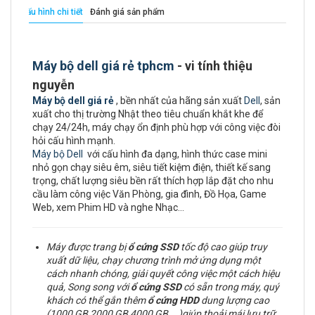
Cấu hình chi tiết
Đánh giá sản phẩm
Máy bộ dell giá rẻ tphcm
- vi tính thiệu
nguyễn
Máy bộ dell giá rẻ
, bền nhất của hãng sản xuất
Dell
, sản
xuất cho thị trường Nhật theo tiêu chuẩn khắt khe để
chạy 24/24h, máy chạy ổn định phù hợp với công việc đòi
hỏi cấu hình mạnh.
Máy bộ Dell
với cấu hình đa dạng, hình thức case mini
nhỏ gọn chạy siêu êm, siêu tiết kiệm điện, thiết kế sang
trọng, chất lượng siêu bền rất thích hợp lắp đặt cho nhu
cầu làm công việc Văn Phòng, gia đình, Đồ Họa, Game
Web, xem Phim HD và nghe Nhạc…
Máy được trang bị
ổ cứng
SSD
tốc độ cao giúp truy
xuất dữ liệu, chạy chương trình mở ứng dụng một
cách nhanh chóng, giải quyết công việc một cách hiệu
quả, Song song với
ổ cứng SSD
có sẵn trong máy, quý
khách có thể gắn thêm
ổ cứng
HDD
dung lượng cao
(1000 GB,2000 GB,4000 GB ...)giúp thoải mái lưu trữ