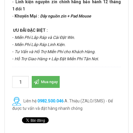
-
Linh kiện nguyên zin chính hãng bảo hành 12 tháng
1 đổi 1
-
Khuyến Mại :
Dây nguồn zin + Pad Mouse
ƯU ĐÃI ĐẶC BIỆT :
-
Miễn Phí Lắp Ráp và Cài Đặt Win.
-
Miễn Phí Lắp Ráp Linh Kiện.
-
Tư Vấn và Hỗ Trợ Miễn Phí cho Khách Hàng.
-
Hỗ Trợ Giao Hàng + Lắp Đặt Miễn Phí Tận Nơi.
Mua ngay
Liên hệ
0982.500.046
A .Thiệu (ZALO/SMS) - Để
được tư vấn và đặt hàng nhanh chóng