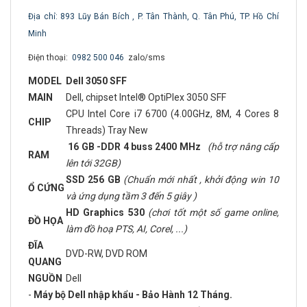
Địa chỉ: 893 Lũy Bán Bích , P. Tân Thành, Q. Tân Phú, TP. Hồ Chí
Minh
Điện thoại:
0982 500 046
zalo/sms
MODEL
Dell 3050 SFF
MAIN
Dell, chipset Intel® OptiPlex 3050 SFF
CPU Intel Core i7 6700 (4.00GHz, 8M, 4 Cores 8
CHIP
Threads) Tray New
16 GB -DDR 4 buss 2400 MHz
(hỗ trợ nâng cấp
RAM
lên tới 32GB)
SSD 256 GB
(Chuẩn mới nhất , khởi động win 10
Ổ CỨNG
và ứng dụng tầm 3 đến 5 giây )
HD Graphics 530
(chơi tốt một số game online,
ĐỒ HỌA
làm đồ hoạ PTS, AI, Corel, ...)
ĐĨA
DVD-RW, DVD ROM
QUANG
NGUỒN
Dell
-
Máy bộ Dell nhập khẩu - Bảo Hành 12 Tháng.