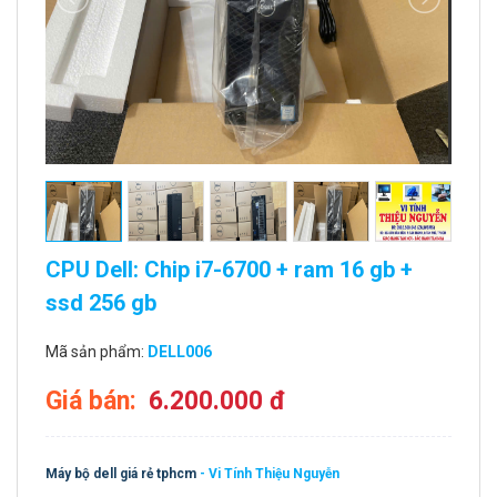
CPU Dell: Chip i7-6700 + ram 16 gb +
ssd 256 gb
Mã sản phẩm:
DELL006
Giá bán:
6.200.000 đ
Máy bộ dell giá rẻ tphcm
- Vi Tính Thiệu Nguyễn