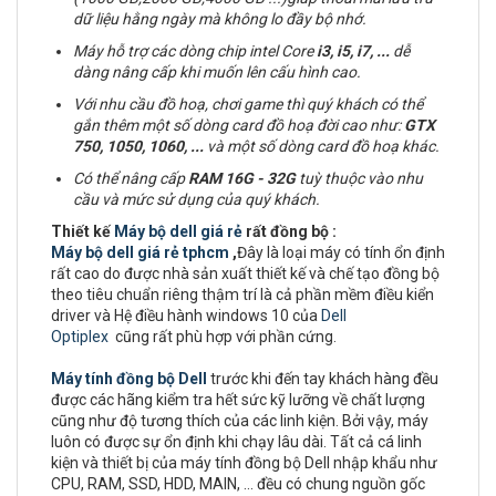
dữ liệu hằng ngày mà không lo đầy bộ nhớ.
Máy hỗ trợ các dòng chip intel Core
i3, i5, i7,
...
dễ
dàng nâng cấp khi muốn lên cấu hình cao.
Với nhu cầu đồ hoạ, chơi game thì quý khách có thể
gắn thêm một số dòng card đồ hoạ đời cao như:
GTX
750, 1050, 1060, ...
và một số dòng card đồ hoạ khác.
Có thể nâng cấp
RAM
16G - 32G
tuỳ thuộc vào nhu
cầu và mức sử dụng của quý khách.
Thiết kế
Máy bộ dell giá rẻ
rất đồng bộ :
Máy bộ dell giá rẻ tphcm
,
Đây là loại máy có tính ổn định
rất cao do được nhà sản xuất thiết kế và chế tạo đồng bộ
theo tiêu chuẩn riêng thậm trí là cả phần mềm điều kiển
driver và Hệ điều hành windows 10 của
Dell
Optiplex
cũng rất phù hợp với phần cứng.
Máy tính đồng bộ Dell
trước khi đến tay khách hàng đều
được các hãng kiểm tra hết sức kỹ lưỡng về chất lượng
cũng như độ tương thích của các linh kiện. Bởi vậy, máy
luôn có được sự ổn định khi chạy lâu dài. Tất cả cá linh
kiện và thiết bị của máy tính đồng bộ Dell nhập khẩu như
CPU, RAM, SSD, HDD, MAIN, ... đều có chung nguồn gốc