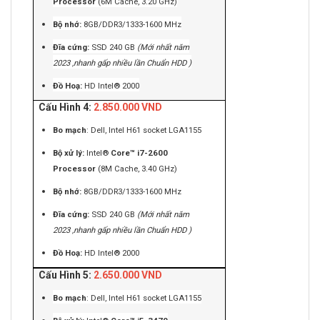
Processor
(6M Cache, 3.20 GHz)
Bộ nhớ:
8GB/DDR3/1333-1600 MHz
Đĩa cứng:
SSD 240 GB
(Mới nhất năm
2023 ,nhanh gấp nhiều lần Chuẩn HDD )
Đồ Hoạ:
HD Intel® 2000
Cấu Hình 4:
2.850.000 VND
Bo mạch
: Dell, Intel H61 socket LGA1155
Bộ xử lý:
Intel®
Core™ i7-2600
Processor
(8M Cache, 3.40 GHz)
Bộ nhớ:
8GB/DDR3/1333-1600 MHz
Đĩa cứng:
SSD 240 GB
(Mới nhất năm
2023 ,nhanh gấp nhiều lần Chuẩn HDD )
Đồ Hoạ:
HD Intel® 2000
Cấu Hình 5:
2.650.000 VND
Bo mạch
: Dell, Intel H61 socket LGA1155