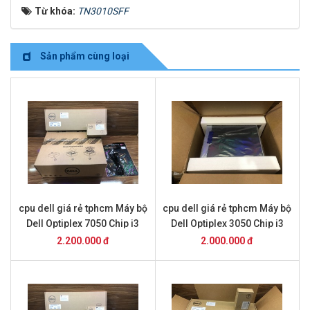
Từ khóa:
TN3010SFF
Sản phẩm cùng loại
cpu dell giá rẻ tphcm Máy bộ
cpu dell giá rẻ tphcm Máy bộ
Dell Optiplex 7050 Chip i3
Dell Optiplex 3050 Chip i3
7100 + 4Gb ram + ssd 128
6100 + 4Gb ram + ssd 128
2.200.000 đ
2.000.000 đ
Gb
Gb