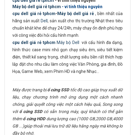
cpu dell giá rẻ tphcm
- vi tính thiệu nguyễn
Máy bộ dell giá rẻ tphcm
- vi tính thiệu nguyễn
cpu dell giá rẻ tphcm
-
Máy bộ dell giá rẻ
, bền nhất của
hãng sản xuất
Dell
, sản xuất cho thị trường Nhật theo tiêu
chuẩn khắt khe để chạy 24/24h, máy chạy ổn định phù hợp
với công việc đòi hỏi cấu hình mạnh.
cpu dell giá rẻ tphcm
Máy bộ Dell
với cấu hình đa dạng,
hình thức case mini nhỏ gọn chạy siêu êm, siêu tiết kiệm
điện, thiết kế sang trọng, chất lượng siêu bền rất thích hợp
lắp đặt cho nhu cầu làm công việc Văn Phòng, gia đình, Đồ
Họa, Game Web, xem Phim HD và nghe Nhạc…
Máy được trang bị
ổ cứng
SSD
tốc độ cao giúp truy xuất dữ
liệu, chạy chương trình mở ứng dụng một cách nhanh
chóng, giải quyết công việc một cách hiệu quả, Song song
với
ổ cứng SSD
có sẵn trong máy, quý khách có thể gắn
thêm
ổ cứng
HDD
dung lượng cao (1000 GB,2000 GB,4000
GB ...)giúp thoải mái lưu trữ dữ liệu hằng ngày mà không lo
đầy bộ nhớ.