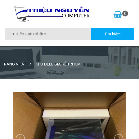
0
TRANG NHẤT
CPU DELL GIÁ RẺ TP.HCM