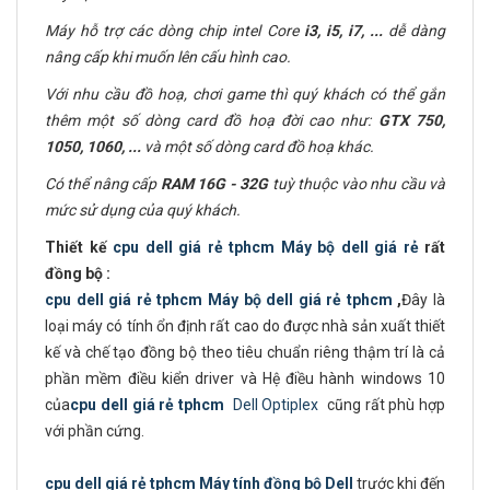
Máy hỗ trợ các dòng chip intel Core
i3, i5, i7,
...
dễ dàng
nâng cấp khi muốn lên cấu hình cao.
Với nhu cầu đồ hoạ, chơi game thì quý khách có thể gắn
thêm một số dòng card đồ hoạ đời cao như:
GTX 750,
1050, 1060, ...
và một số dòng card đồ hoạ khác.
Có thể nâng cấp
RAM
16G - 32G
tuỳ thuộc vào nhu cầu và
mức sử dụng của quý khách.
Thiết kế
cpu dell giá rẻ tphcm
Máy bộ dell giá rẻ
rất
đồng bộ :
cpu dell giá rẻ tphcm
Máy bộ dell giá rẻ tphcm
,
Đây là
loại máy có tính ổn định rất cao do được nhà sản xuất thiết
kế và chế tạo đồng bộ theo tiêu chuẩn riêng thậm trí là cả
phần mềm điều kiển driver và Hệ điều hành windows 10
của
cpu dell giá rẻ tphcm
Dell Optiplex
cũng rất phù hợp
với phần cứng.
cpu dell giá rẻ tphcm
Máy tính đồng bộ Dell
trước khi đến