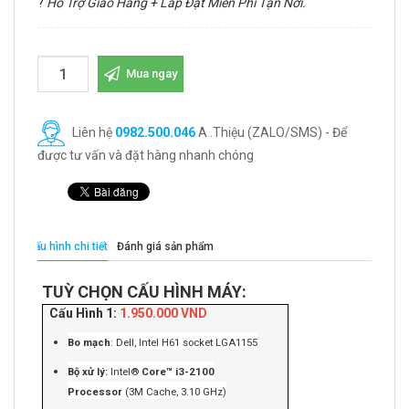
?
Hỗ Trợ Giao Hàng + Lắp Đặt Miễn Phí Tận Nơi.
Mua ngay
Liên hệ
0982.500.046
A .Thiệu (ZALO/SMS) - Để
được tư vấn và đặt hàng nhanh chóng
Cấu hình chi tiết
Đánh giá sản phẩm
TUỲ CHỌN CẤU HÌNH MÁY:
Cấu Hình 1:
1.950.000 VND
Bo mạch
: Dell, Intel H61 socket LGA1155
Bộ xử lý:
Intel®
Core™ i3-2100
Processor
(3M Cache, 3.10 GHz)