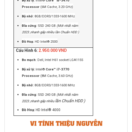
Bộ xử lý:
Intel®
Core™ i5-3470
Processor
(6M Cache, 3.20 GHz)
Bộ nhớ:
8GB/DDR3/1333-1600 MHz
Đĩa cứng:
SSD 240 GB
(Mới nhất năm
2023 ,nhanh gấp nhiều lần Chuẩn HDD )
Đồ Hoạ:
HD Intel® 2500
Cấu Hình 6:
2.950.000 VND
Bo mạch
: Dell, Intel H61 socket LGA1155
Bộ xử lý:
Intel®
Core™ i7-3770
Processor
(8M Cache, 3.60 GHz)
Bộ nhớ:
8GB/DDR3/1333-1600 MHz
Đĩa cứng:
SSD 240 GB
(Mới nhất năm
lần Chuẩn HDD )
2023 ,nhanh gấp nhiều
Đồ Hoạ:
HD Intel® 4000