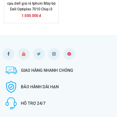
cpu dell giá rẻ tphcm Máy bộ
Dell Optiplex 7010 Chip i3
2100 + 4Gb ram + ssd 128
1.500.000 đ
Gb
GIAO HÀNG NHANH CHÓNG
BẢO HÀNH DÀI HẠN
HỖ TRỢ 24/7