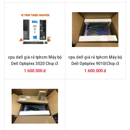
cpu dell giá rẻ tphcm Máy bộ
cpu dell giá rẻ tphcm Máy bộ
Dell Optiplex 3020 Chip i3
Dell Optiplex 9010(Chip i3
2100 + 8 Gb ram + ssd 128
2100 + 4Gb ram + ssd 128
1.600.000 đ
1.600.000 đ
Gb
Gb