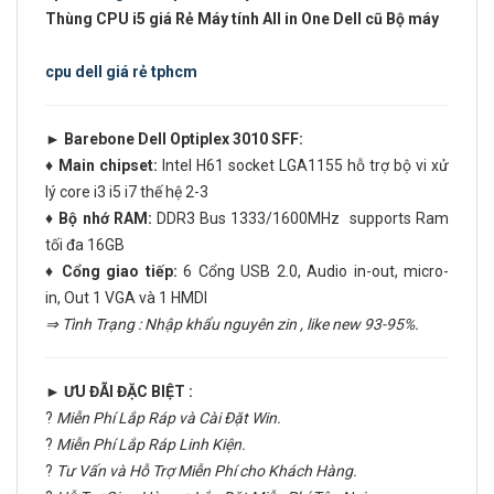
Thùng CPU i5 giá Rẻ Máy tính All in One Dell cũ Bộ máy
cpu dell giá rẻ tphcm
► Barebone Dell Optiplex 3010 SFF
:
♦ Main chipset:
Intel H61 socket LGA1155 hỗ trợ bộ vi xử
lý core i3 i5 i7 thế hệ 2-3
♦ Bộ nhớ RAM:
DDR3 Bus 1333/1600MHz supports Ram
tối đa 16GB
♦ Cổng giao tiếp:
6 Cổng USB 2.0, Audio in-out, micro-
in, Out 1 VGA và 1 HMDI
⇒ Tình Trạng : Nhập khẩu nguyên zin , like new 93-95%.
► ƯU ĐÃI ĐẶC BIỆT :
?
Miễn Phí Lắp Ráp và Cài Đặt Win.
?
Miễn Phí Lắp Ráp Linh Kiện.
?
Tư Vấn và Hỗ Trợ Miễn Phí cho Khách Hàng.