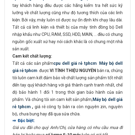
tay khách hàng đều được các hãng kiểm tra hết sức kỹ
lưỡng về chất lượng cũng như độ tương thích của các linh
kiện. Bởi vậy, máy luôn có được sự ổn định khi chạy lâu dài.
Tất cả cá linh kiện và thiết bị của máy tính đồng bộ Dell
nhập khẩu như CPU, RAM, SSD, HDD, MAIN, ... đều có chung
nguồn gốc xuất xứ hay nói cách khác là có chung một nhà
sản xuất.
Cam kết chất lượng:
Tất cả các sản phẩm
cpu dell giá rẻ tphcm
Máy bộ dell
giá rẻ tphcm
được
VI TÍNH THIỆU NGUYỄN
bán ra, chúng
tôi luôn cam kết đảm bảo về chất lượng sản phẩm tốt nhất
đến tay quý khách hàng với giá thành cạnh tranh nhất, chế
độ bảo hành 1 đổi 1 trong thời gian bảo hành của sản
phẩm. Và chúng tôi xin cam kết sản phẩm,
Máy bộ dell giá
rẻ tphcm
,
giá rẻ công ty bán ra còn nguyên zin, nguyên
bộ, chưa bung hay đã qua sửa chữa.
⇒ Đặc biệt:
Giá ưu đãi cho quý Anh/Chị, cửa hàng có nhu cầu mua đi
bán lại hoặc mua
số lượng 5-10 máy
luôn có giá tốt.