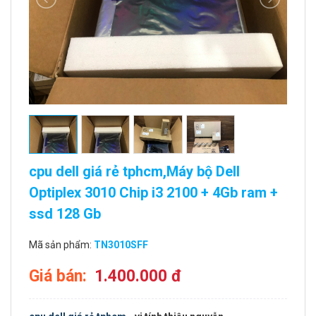
cpu dell giá rẻ tphcm,Máy bộ Dell
Optiplex 3010 Chip i3 2100 + 4Gb ram +
ssd 128 Gb
Mã sản phẩm:
TN3010SFF
Giá bán:
1.400.000 đ