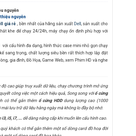
iệu nguyễn
h thiệu nguyễn
l giá rẻ
, bền nhất của hãng sản xuất
Dell
, sản xuất cho
 khắt khe để chạy 24/24h, máy chạy ổn định phù hợp với
l
với cấu hình đa dạng, hình thức case mini nhỏ gọn chạy
t kế sang trọng, chất lượng siêu bền rất thích hợp lắp đặt
hòng, gia đình, Đồ Họa, Game Web, xem Phim HD và nghe
 độ cao giúp truy xuất dữ liệu, chạy chương trình mở ứng
quyết công việc một cách hiệu quả, Song song với
ổ cứng
ch có thể gắn thêm
ổ cứng
HDD
dung lượng cao (1000
 mái lưu trữ dữ liệu hằng ngày mà không lo đầy bộ nhớ.
e
i3, i5, i7,
...
dễ dàng nâng cấp khi muốn lên cấu hình cao.
ì quý khách có thể gắn thêm một số dòng card đồ hoạ đời
và một số dòng card đồ hoạ khác.