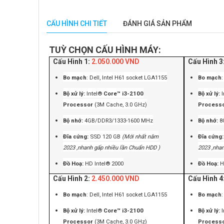
CẤU HÌNH CHI TIẾT
ĐÁNH GIÁ SẢN PHẨM
TUỲ CHỌN CẤU HÌNH MÁY:
Cấu Hình 1:
2.050.000 VND
Cấu Hình 3
Bo mạch
: Dell, Intel H61 socket LGA1155
Bo mạch
Bộ xử lý:
Intel®
Core™ i3-2100
Bộ xử lý:
Processor
(3M Cache, 3.0 GHz)
Process
Bộ nhớ:
4GB/DDR3/1333-1600 MHz
Bộ nhớ:
8
Đĩa cứng:
SSD 120 GB
(Mới nhất năm
Đĩa cứng
2023 ,nhanh gấp nhiều lần Chuẩn HDD )
2023 ,nha
Đồ Hoạ:
HD Intel® 2000
Đồ Hoạ:
H
Cấu Hình 2:
2.450.000 VND
Cấu Hình 4
Bo mạch
: Dell, Intel H61 socket LGA1155
Bo mạch
Bộ xử lý:
Intel®
Core™ i3-2100
Bộ xử lý:
Processor
(3M Cache, 3.0 GHz)
Process