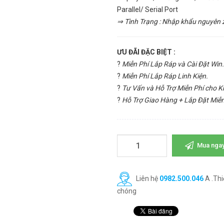
Parallel/ Serial Port
⇒ Tình Trạng : Nhập khẩu nguyên zi
ƯU ĐÃI ĐẶC BIỆT :
?
Miễn Phí Lắp Ráp và Cài Đặt Win.
?
Miễn Phí Lắp Ráp Linh Kiện.
?
Tư Vấn và Hỗ Trợ Miễn Phí cho 
?
Hỗ Trợ Giao Hàng + Lắp Đặt Miễn
Mua nga
Liên hệ
0982.500.046
A .Thi
chóng