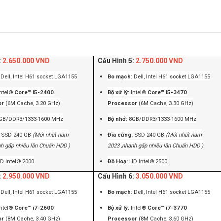
:
2.650.000 VND
Cấu Hình 5:
2.750.000 VND
: Dell, Intel H61 socket LGA1155
Bo mạch
: Dell, Intel H61 socket LGA1155
Intel®
Core™ i5-2400
Bộ xử lý:
Intel®
Core™ i5-3470
or
(6M Cache, 3.20 GHz)
Processor
(6M Cache, 3.30 GHz)
GB/DDR3/1333-1600 MHz
Bộ nhớ:
8GB/DDR3/1333-1600 MHz
:
SSD 240 GB
(Mới nhất năm
Đĩa cứng:
SSD 240 GB
(Mới nhất năm
nh gấp nhiều lần Chuẩn HDD )
2023 ,nhanh gấp nhiều lần Chuẩn HDD )
D Intel® 2000
Đồ Hoạ:
HD Intel® 2500
:
2.950.000 VND
Cấu Hình 6:
3.050.000 VND
: Dell, Intel H61 socket LGA1155
Bo mạch
: Dell, Intel H61 socket LGA1155
Intel®
Core™ i7-2600
Bộ xử lý:
Intel®
Core™ i7-3770
or
(8M Cache, 3.40 GHz)
Processor
(8M Cache, 3.60 GHz)