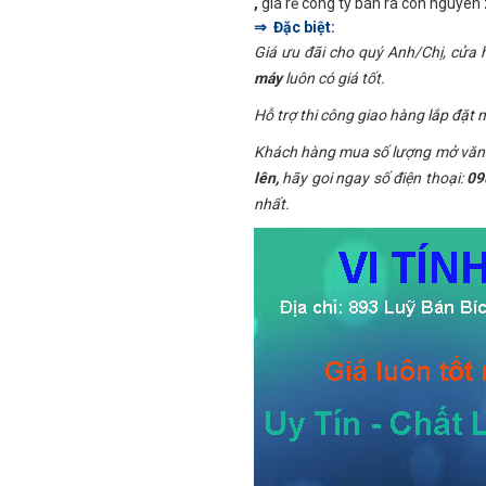
,
giá rẻ công ty bán ra còn nguyên
⇒ Đặc biệt:
Giá ưu đãi cho quý Anh/Chị, cửa
máy
luôn có giá tốt.
Hỗ trợ thi công giao hàng lắp đặt m
Khách hàng mua số lượng mở văn 
lên,
hãy goi ngay số điện thoại:
09
nhất.