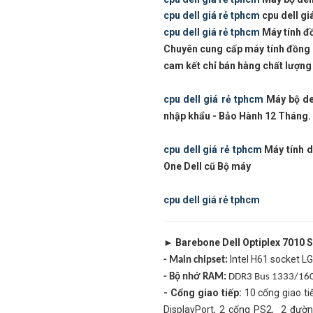
cpu dell giá rẻ tphcm
cpu dell giá
cpu dell giá rẻ tphcm
Máy tính đồn
Chuyên cung cấp máy tính đồng 
cam kết chỉ bán hàng chất lượng 
cpu dell giá rẻ tphcm
Máy bộ del
nhập khẩu - Bảo Hành 12 Tháng. 
cpu dell giá rẻ tphcm
Máy tính d
One Dell cũ Bộ máy
cpu dell giá rẻ tphcm
► Barebone Dell Optiplex 7010 
Intel H61 socket 
- Main chipset:
- Bộ nhớ RAM:
DDR3
Bus 1333/16
- Cổng giao tiếp:
10 cổng giao ti
DisplayPort, 2 cổng PS2, 2 đườn