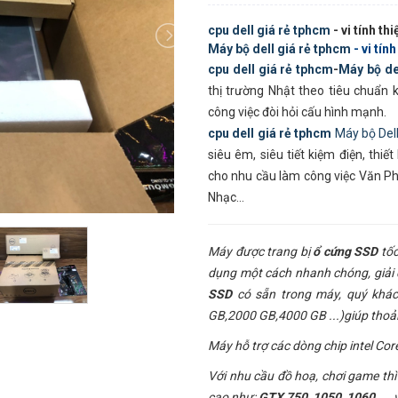
cpu dell giá rẻ tphcm
- vi tính th
Máy bộ dell giá rẻ tphcm
- vi tín
cpu dell giá rẻ tphcm
-
Máy bộ del
thị trường Nhật theo tiêu chuẩn
công việc đòi hỏi cấu hình mạnh.
cpu dell giá rẻ tphcm
Máy bộ Del
siêu êm, siêu tiết kiệm điện, thiế
cho nhu cầu làm công việc Văn P
Nhạc…
Máy được trang bị
ổ cứng
SSD
tốc
dụng một cách nhanh chóng, giải 
SSD
có sẵn trong máy, quý khá
GB,2000 GB,4000 GB ...)giúp thoải
Máy hỗ trợ các dòng chip intel Cor
Với nhu cầu đồ hoạ, chơi game th
cao như:
GTX 750, 1050, 1060, ...