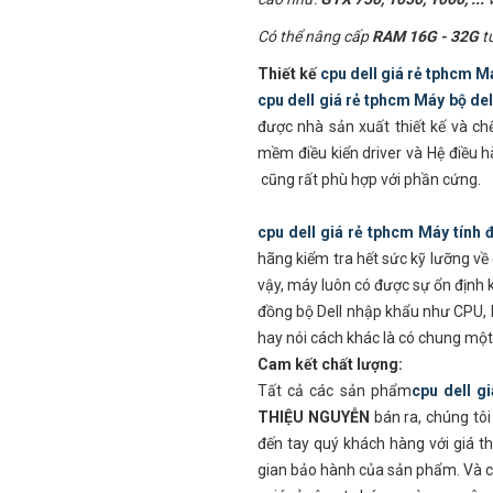
Có thể nâng cấp
RAM
16G - 32G
t
Thiết kế
cpu dell giá rẻ tphcm
Má
cpu dell giá rẻ tphcm
Máy bộ del
được nhà sản xuất thiết kế và ch
mềm điều kiển driver và Hệ điều
cũng rất phù hợp với phần cứng.
cpu dell giá rẻ tphcm
Máy tính 
hãng kiểm tra hết sức kỹ lưỡng về 
vậy, máy luôn có được sự ổn định kh
đồng bộ Dell nhập khẩu như CPU, 
hay nói cách khác là có chung một
Cam kết chất lượng:
Tất cả các sản phẩm
cpu dell g
THIỆU NGUYỄN
bán ra, chúng tô
đến tay quý khách hàng với giá th
gian bảo hành của sản phẩm. Và c