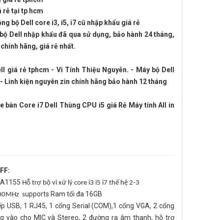
 rẻ tại tp hcm
g bộ Dell core i3, i5, i7 cũ nhập khẩu giá rẻ
bộ Dell nhập khẩu đã qua sử dụng, bảo hành 24 tháng,
chính hãng, giá rẻ nhất.
l giá rẻ tphcm - Vi Tính Thiệu Nguyễn. - Máy bộ Dell
- Linh kiện nguyên zin chính hãng bảo hành 12 tháng
e bàn Core i7 Dell Thùng CPU i5 giá Rẻ Máy tính All in
SFF
:
LGA1155
Hỗ trợ bộ vi xử lý core i3 i5 i7 thế hệ 2-3
upports Ram tối đa 16GB
00MHz s
ếp USB, 1 RJ45, 1 cổng Serial (COM),1 cổng VGA, 2 cổng
g vào cho MIC và Stereo, 2 đường ra âm thanh, hỗ trợ