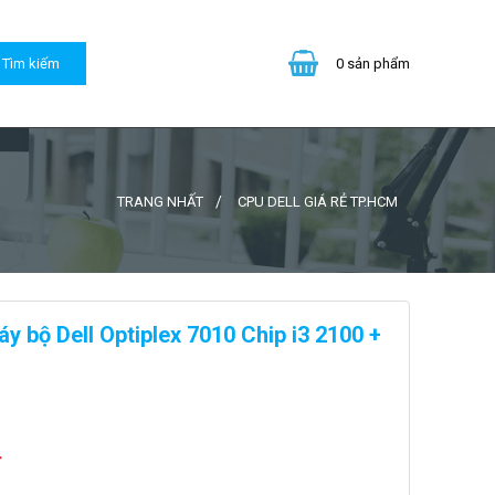
0
sản phẩm
TRANG NHẤT
CPU DELL GIÁ RẺ TP.HCM
áy bộ Dell Optiplex 7010 Chip i3 2100 +
đ