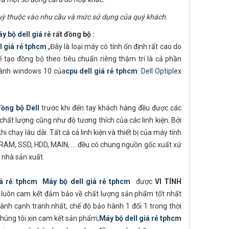
uỳ thuộc vào nhu cầu và mức sử dụng của quý khách.
y bộ dell giá rẻ
rất đồng bộ :
l giá rẻ tphcm
,
Đây là loại máy có tính ổn định rất cao do
ế tạo đồng bộ theo tiêu chuẩn riêng thậm trí là cả phần
 hành windows 10 của
cpu dell giá rẻ tphcm
Dell Optiplex
đồng bộ Dell
trước khi đến tay khách hàng đều được các
chất lượng cũng như độ tương thích của các linh kiện. Bởi
i chạy lâu dài. Tất cả cá linh kiện và thiết bị của máy tính
RAM, SSD, HDD, MAIN, ... đều có chung nguồn gốc xuất xứ
 nhà sản xuất.
iá rẻ tphcm
Máy bộ dell giá rẻ tphcm
được
VI TÍNH
i luôn cam kết đảm bảo về chất lượng sản phẩm tốt nhất
ành cạnh tranh nhất, chế độ bảo hành 1 đổi 1 trong thời
húng tôi xin cam kết sản phẩm,
Máy bộ dell giá rẻ tphcm