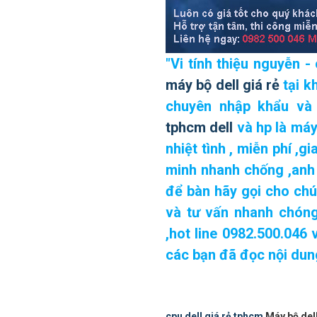
"
Vi tính thiệu nguyễn 
máy bộ dell giá rẻ
tại k
chuyên
nhập khẩu và
tphcm
dell
và hp là máy 
nhiệt tình ,
miễn phí ,gi
minh
nhanh chống ,anh 
để bàn hãy gọi cho chú
và tư vấn nhanh chóng
,
hot line 0982.500.046 
các bạn đã đọc nội dung
cpu dell giá rẻ tphcm
Máy bộ dell