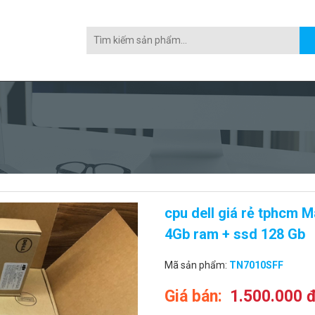
cpu dell giá rẻ tphcm M
4Gb ram + ssd 128 Gb
Mã sản phẩm:
TN7010SFF
Giá bán:
1.500.000 