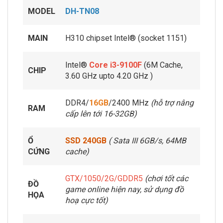
MODEL
DH-TN08
MAIN
H310 chipset Intel® (socket 1151)
Intel®
Core i3-9100F
(6M Cache,
CHIP
3.60 GHz upto 4.20 GHz )
DDR4/
16GB
/2400 MHz
(hỗ trợ nâng
RAM
cấp lên tới 16-32GB)
Ổ
SSD 240GB
( Sata III 6GB/s, 64MB
CỨNG
cache)
GTX/1050/2G/GDDR5
(chơi tốt các
ĐỒ
game online hiện nay, sử dụng đồ
HỌA
hoạ cực tốt)