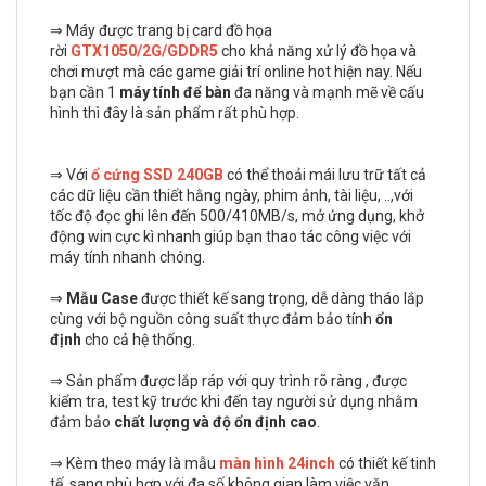
⇒ Máy được trang bị card đồ họa
rời
GTX1050/2G/GDDR5
cho khả năng xử lý đồ họa và
chơi mượt mà các game giải trí online hot hiện nay. Nếu
bạn cần 1
máy tính để bàn
đa năng và mạnh mẽ về cấu
hình thì đây là sản phẩm rất phù hợp.
⇒ Với
ổ cứng
SSD 240GB
có thể thoải mái lưu trữ tất cả
các dữ liệu cần thiết hằng ngày, phim ảnh, tài liệu, ..,với
tốc độ đọc ghi lên đến 500/410MB/s, mở ứng dụng, khở
động win cực kì nhanh giúp bạn thao tác công việc với
máy tính nhanh chóng.
⇒
Mẫu Case
được thiết kế sang trọng, dễ dàng tháo lắp
cùng với bộ nguồn công suất thực đảm bảo tính
ổn
định
cho cả hệ thống.
⇒ Sản phẩm được lắp ráp với quy trình rõ ràng , được
kiểm tra, test kỹ trước khi đến tay người sử dụng nhằm
đảm bảo
chất lượng và độ ổn định cao
.
⇒ Kèm theo máy là mẫu
màn hình 24inch
có thiết kế tinh
tế, sang phù hợp với đa số không gian làm việc văn