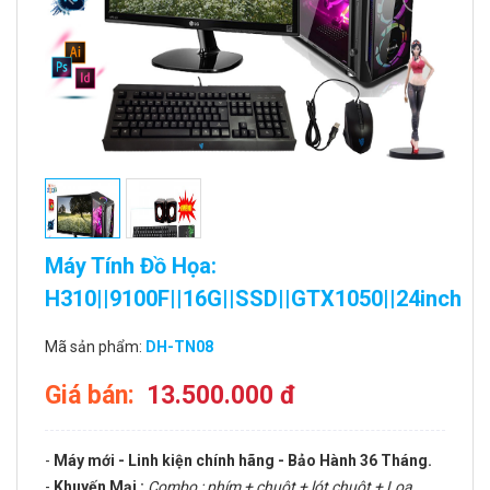
Máy Tính Đồ Họa:
H310||9100F||16G||SSD||GTX1050||24inch
Mã sản phẩm:
DH-TN08
Giá bán:
13.500.000 đ
-
Máy mới - Linh kiện chính hãng - Bảo Hành 36 Tháng.
-
Khuyến Mại :
Combo : phím + chuột + lót chuột + Loa