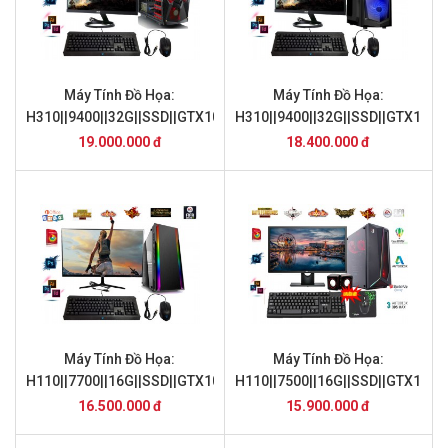
Máy Tính Đồ Họa:
Máy Tính Đồ Họa:
H310||9400||32G||SSD||GTX1060||24inch
H310||9400||32G||SSD||GTX1050T
19.000.000 đ
18.400.000 đ
Máy Tính Đồ Họa:
Máy Tính Đồ Họa:
H110||7700||16G||SSD||GTX1060||24inch
H110||7500||16G||SSD||GTX1050T
16.500.000 đ
15.900.000 đ