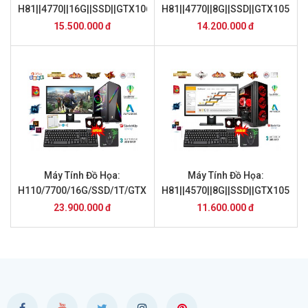
H81||4770||16G||SSD||GTX1060||24inch
H81||4770||8G||SSD||GTX1050Ti|
15.500.000 đ
14.200.000 đ
Máy Tính Đồ Họa:
Máy Tính Đồ Họa:
H110/7700/16G/SSD/1T/GTX1050/24inch
H81||4570||8G||SSD||GTX1050||2
DH-TN04
23.900.000 đ
11.600.000 đ