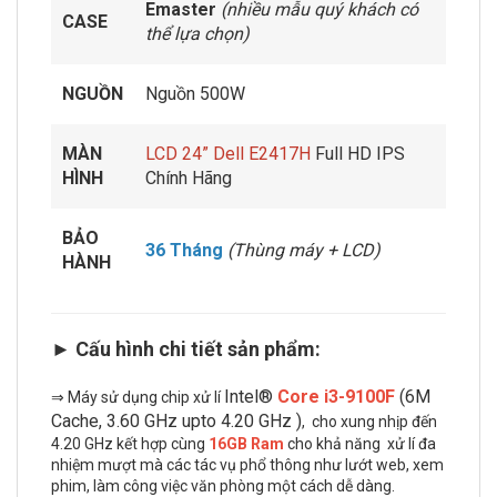
Emaster
(nhiều mẫu quý khách có
CASE
thể lựa chọn)
NGUỒN
Nguồn 500W
MÀN
LCD 24” Dell E2417H
Full HD IPS
HÌNH
Chính Hãng
BẢO
36 Tháng
(Thùng máy + LCD)
HÀNH
► Cấu hình chi tiết sản phẩm:
Intel®
Core i3-9100F
(6M
⇒ Máy sử dụng chip xử lí
Cache, 3.60 GHz upto 4.20 GHz )
,
cho xung nhịp đến
4.20 GHz kết hợp cùng
16GB Ram
cho khả năng xử lí đa
nhiệm mượt mà các tác vụ phổ thông như lướt web, xem
phim, làm công việc văn phòng một cách dễ dàng.