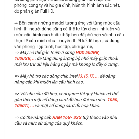
phòng, công ty và hộ gia đình, hiển thị hình ảnh sắc nét,
độ phân giản Full HD.
⇒ Bên cạnh những model tương ứng với từng mức cấu
hình thì người dùng cũng có thể tự tùy chọn linh kiện và
mức
cấu hình cao
hoặc thấp hơn để phù hợp với nhu cầu
thực tế của mình như: chuyên thiết kế đồ họa , sử dụng
văn phòng , lập trình, học tập, chơi game, ...
=> Máy có thể gắn thêm ổ cứng
HDD 500GB,
1000GB,
..
.
để tăng dung lượng bộ nhớ máy giúp thoải
mái lưu trữ dữ liệu hằng ngày mà không lo đầy ổ cứng .
=> Máy hỗ trợ các dòng chip intel
i3, i5, i7,
...
dễ dàng
nâng cấp khi muốn lên cấu hình cao.
=> Với nhu cầu đồ hoạ, chơi game thì quý khách có thể
gắn thêm một số dòng card đồ hoạ đời cao như:
1060,
1060Ti, ...
và một số dòng card đồ hoạ khác.
=> Có thể nâng cấp
RAM
16G- 32G
tuỳ thuộc vào nhu
cầu và mức sử dụng của quý khách.