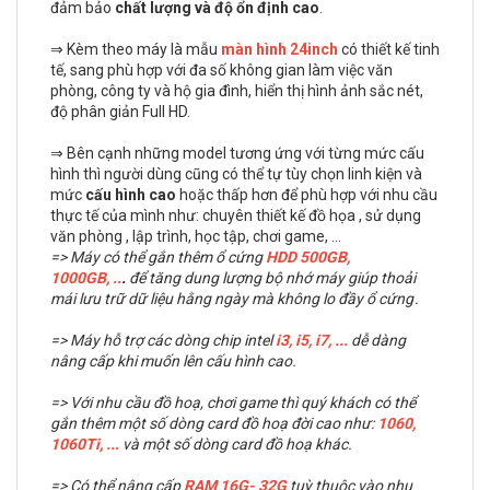
đảm bảo
chất lượng và độ ổn định cao
.
⇒ Kèm theo máy là mẫu
màn hình 24inch
có thiết kế tinh
tế, sang phù hợp với đa số không gian làm việc văn
phòng, công ty và hộ gia đình, hiển thị hình ảnh sắc nét,
độ phân giản Full HD.
⇒ Bên cạnh những model tương ứng với từng mức cấu
hình thì người dùng cũng có thể tự tùy chọn linh kiện và
mức
cấu hình cao
hoặc thấp hơn để phù hợp với nhu cầu
thực tế của mình như: chuyên thiết kế đồ họa , sử dụng
văn phòng , lập trình, học tập, chơi game, ...
=> Máy có thể gắn thêm ổ cứng
HDD 500GB,
1000GB,
..
.
để tăng dung lượng bộ nhớ máy giúp thoải
mái lưu trữ dữ liệu hằng ngày mà không lo đầy ổ cứng .
=> Máy hỗ trợ các dòng chip intel
i3, i5, i7,
...
dễ dàng
nâng cấp khi muốn lên cấu hình cao.
=> Với nhu cầu đồ hoạ, chơi game thì quý khách có thể
gắn thêm một số dòng card đồ hoạ đời cao như:
1060,
1060Ti, ...
và một số dòng card đồ hoạ khác.
=> Có thể nâng cấp
RAM
16G- 32G
tuỳ thuộc vào nhu