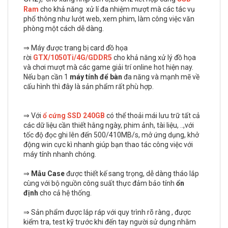
Ram
cho khả năng xử lí đa nhiệm mượt mà các tác vụ
phổ thông như lướt web, xem phim, làm công việc văn
phòng một cách dễ dàng.
⇒ Máy được trang bị card đồ họa
rời
GTX/1050Ti/4G/GDDR5
cho khả năng xử lý đồ họa
và chơi mượt mà các game giải trí online hot hiện nay.
Nếu bạn cần 1
máy tính để bàn
đa năng và mạnh mẽ về
cấu hình thì đây là sản phẩm rất phù hợp.
⇒ Với
ổ cứng
SSD 240GB
có thể thoải mái lưu trữ tất cả
các dữ liệu cần thiết hằng ngày, phim ảnh, tài liệu, ..,với
tốc độ đọc ghi lên đến 500/410MB/s, mở ứng dụng, khở
động win cực kì nhanh giúp bạn thao tác công việc với
máy tính nhanh chóng.
⇒
Mẫu Case
được thiết kế sang trọng, dễ dàng tháo lắp
cùng với bộ nguồn công suất thực đảm bảo tính
ổn
định
cho cả hệ thống.
⇒ Sản phẩm được lắp ráp với quy trình rõ ràng , được
kiểm tra, test kỹ trước khi đến tay người sử dụng nhằm