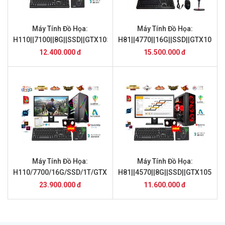
Máy Tính Đồ Họa:
Máy Tính Đồ Họa:
H110||7100||8G||SSD||GTX1050||24inch
H81||4770||16G||SSD||GTX1060||
12.400.000 đ
15.500.000 đ
Máy Tính Đồ Họa:
Máy Tính Đồ Họa:
H110/7700/16G/SSD/1T/GTX1050/24inch
H81||4570||8G||SSD||GTX1050||2
DH-TN04
23.900.000 đ
11.600.000 đ