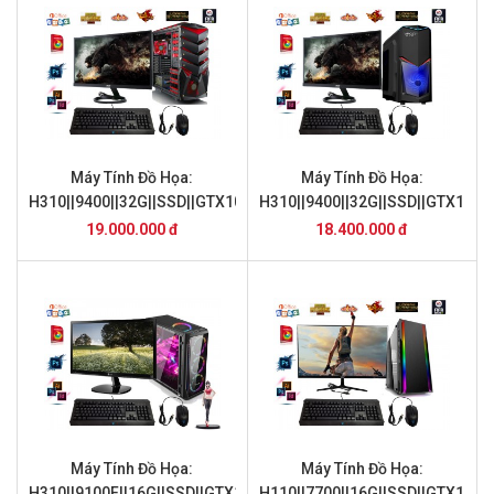
Máy Tính Đồ Họa:
Máy Tính Đồ Họa:
H310||9400||32G||SSD||GTX1060||24inch
H310||9400||32G||SSD||GTX1050T
19.000.000 đ
18.400.000 đ
Máy Tính Đồ Họa:
Máy Tính Đồ Họa:
H310||9100F||16G||SSD||GTX1050||24inch
H110||7700||16G||SSD||GTX1060|