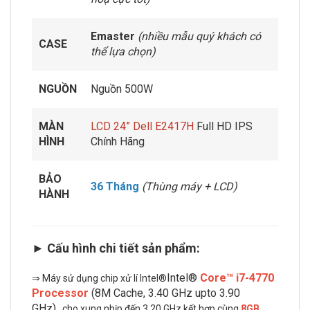
Emaster
(nhiều mẫu quý khách có
CASE
thể lựa chọn)
NGUỒN
Nguồn 500W
MÀN
LCD 24” Dell E2417H
Full HD IPS
HÌNH
Chính Hãng
BẢO
36 Tháng
(Thùng máy + LCD)
HÀNH
► Cấu hình chi tiết sản phẩm:
Intel®
Core™ i7-4770
⇒ Máy sử dụng chip xử lí Intel®
Processor
(8M Cache, 3.40 GHz upto 3.90
GHz)
,
cho xung nhịp đến 3,20 GHz kết hợp cùng
8GB