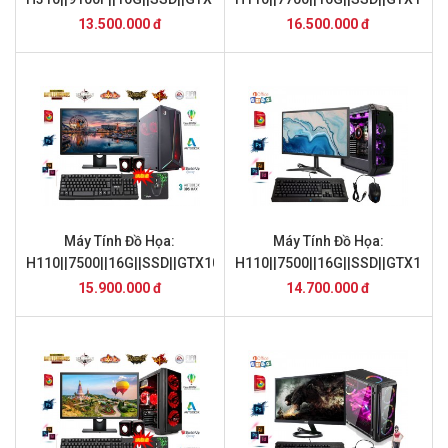
13.500.000 đ
16.500.000 đ
Máy Tính Đồ Họa:
Máy Tính Đồ Họa:
H110||7500||16G||SSD||GTX1050Ti||24inch
H110||7500||16G||SSD||GTX1050|
15.900.000 đ
14.700.000 đ