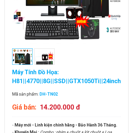
Máy Tính Đồ Họa:
H81||4770||8G||SSD||GTX1050Ti||24inch
Mã sản phẩm:
DH-TN02
Giá bán:
14.200.000 đ
-
Máy mới - Linh kiện chính hãng - Bảo Hành 36 Tháng.
-
Khuyến Mại :
Combo : phím + chuột + lót chuột + Loa