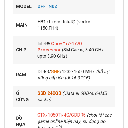
MODEL
DH-TN02
H81 chipset Intel® (socket
MAIN
1150,TH4)
Intel®
Core™ i7-4770
CHIP
Processor
(8M Cache, 3.40 GHz
upto 3.90 GHz)
DDR3/
8GB
/1333-1600 MHz
(hỗ trợ
RAM
nâng cấp lên tới 16-32GB)
Ổ
SSD 240GB
( Sata III 6GB/s, 64MB
CỨNG
cache)
GTX/1050Ti/4G/GDDR5
(chơi tốt các
ĐỒ
game online hiện nay, sử dụng đồ
HỌA
hoạ cực tốt)