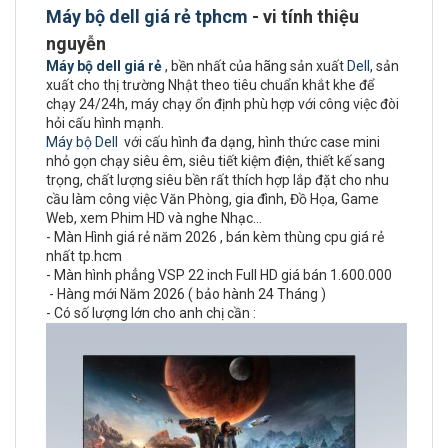
Máy bộ dell giá rẻ tphcm
- vi tính thiệu
nguyễn
Máy bộ dell giá rẻ
, bền nhất của hãng sản xuất
Dell
, sản
xuất cho thị trường Nhật theo tiêu chuẩn khắt khe để
chạy 24/24h, máy chạy ổn định phù hợp với công việc đòi
hỏi cấu hình mạnh.
Máy bộ Dell
với cấu hình đa dạng, hình thức case mini
nhỏ gọn chạy siêu êm, siêu tiết kiệm điện, thiết kế sang
trọng, chất lượng siêu bền rất thích hợp lắp đặt cho nhu
cầu làm công việc Văn Phòng, gia đình, Đồ Họa, Game
Web, xem Phim HD và nghe Nhạc…
- Màn Hình giá rẻ năm 2026 , bán kèm thùng cpu giá rẻ
nhất tp.hcm
- Màn hình phẳng VSP 22 inch Full HD giá bán 1.600.000
- Hàng mới Năm 2026 ( bảo hành 24 Tháng )
- Có số lượng lớn cho anh chị cần :