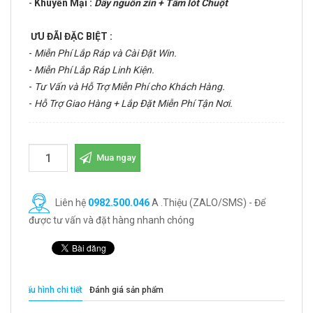
-
Khuyến Mại :
Dây nguồn zin + Tấm lót Chuột
ƯU ĐÃI ĐẶC BIỆT :
-
Miễn Phí Lắp Ráp và Cài Đặt Win.
-
Miễn Phí Lắp Ráp Linh Kiện.
-
Tư Vấn và Hỗ Trợ Miễn Phí cho Khách Hàng.
-
Hỗ Trợ Giao Hàng + Lắp Đặt Miễn Phí Tận Nơi.
Mua ngay
Liên hệ
0982.500.046
A .Thiệu (ZALO/SMS) - Để
được tư vấn và đặt hàng nhanh chóng
Cấu hình chi tiết
Đánh giá sản phẩm