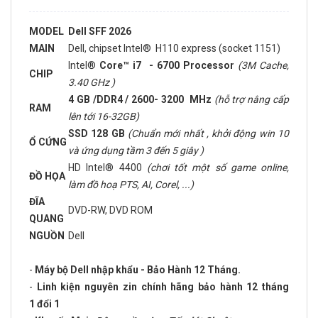
MODEL
Dell SFF 2026
MAIN
Dell, chipset Intel® H110 express (socket 1151)
Intel®
Core™ i7 - 6700 Processor
(3M Cache,
CHIP
3.40 GHz )
4 GB /DDR4 / 2600- 3200 MHz
(hỗ trợ nâng cấp
RAM
lên tới 16-32GB)
SSD 128 GB
(Chuẩn mới nhất , khởi động win 10
Ổ CỨNG
và ứng dụng tầm 3 đến 5 giây )
HD Intel® 4400
(chơi tốt một số game online,
ĐỒ HỌA
làm đồ hoạ PTS, AI, Corel, ...)
ĐĨA
DVD-RW, DVD ROM
QUANG
NGUỒN
Dell
-
Máy bộ Dell nhập khẩu - Bảo Hành 12 Tháng.
-
Linh kiện nguyên zin chính hãng bảo hành 12 tháng
1 đổi 1