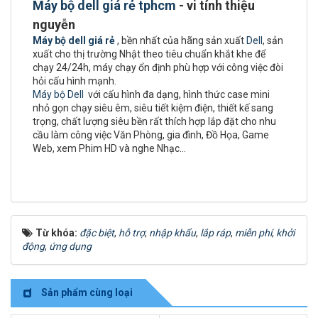
Máy bộ dell giá rẻ tphcm
- vi tính thiệu
nguyễn
Máy bộ dell giá rẻ
, bền nhất của hãng sản xuất
Dell
, sản
xuất cho thị trường Nhật theo tiêu chuẩn khắt khe để
chạy 24/24h, máy chạy ổn định phù hợp với công việc đòi
hỏi cấu hình mạnh.
Máy bộ Dell
với cấu hình đa dạng, hình thức case mini
nhỏ gọn chạy siêu êm, siêu tiết kiệm điện, thiết kế sang
trọng, chất lượng siêu bền rất thích hợp lắp đặt cho nhu
cầu làm công việc Văn Phòng, gia đình, Đồ Họa, Game
Web, xem Phim HD và nghe Nhạc…
Từ khóa:
đặc biệt
,
hỗ trợ
,
nhập khẩu
,
lắp ráp
,
miễn phí
,
khởi
động
,
ứng dụng
Sản phẩm cùng loại