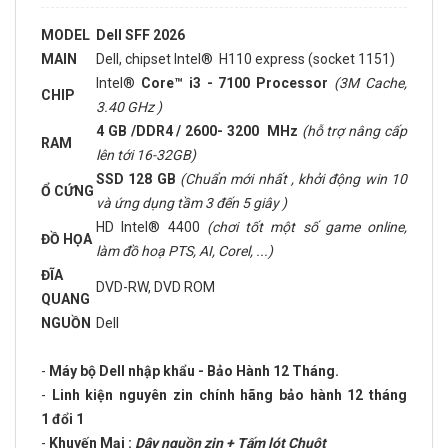
MODEL
Dell SFF 2026
MAIN
Dell, chipset Intel® H110 express (socket 1151)
Intel®
Core™ i3 - 7100 Processor
(3M Cache,
CHIP
3.40 GHz )
4 GB /DDR4 / 2600- 3200 MHz
(hỗ trợ nâng cấp
RAM
lên tới 16-32GB)
SSD 128 GB
(Chuẩn mới nhất , khởi động win 10
Ổ CỨNG
và ứng dụng tầm 3 đến 5 giây )
HD Intel® 4400
(chơi tốt một số game online,
ĐỒ HỌA
làm đồ hoạ PTS, AI, Corel, ...)
ĐĨA
DVD-RW, DVD ROM
QUANG
NGUỒN
Dell
-
Máy bộ Dell nhập khẩu - Bảo Hành 12 Tháng.
-
Linh kiện nguyên zin chính hãng bảo hành 12 tháng
1 đổi 1
-
Khuyến Mại :
Dây nguồn zin + Tấm lót Chuột