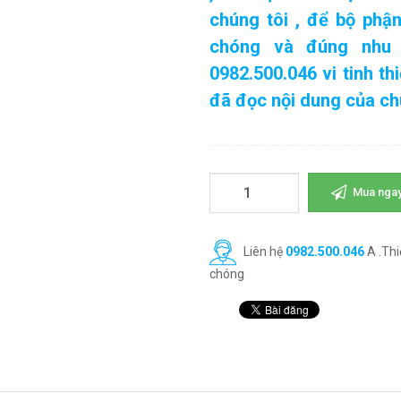
chúng tôi , để bộ phậ
chóng và đúng nhu 
0982.500.046 vi tinh t
đã đọc nội dung của chú
Mua nga
Liên hệ
0982.500.046
A .Thi
chóng