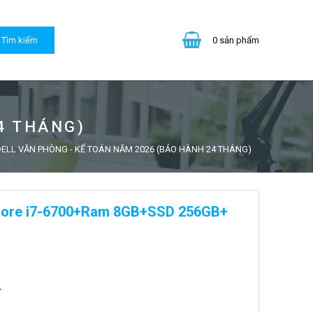
0
sản phẩm
4 THÁNG)
ELL VĂN PHÒNG - KẾ TOÁN NĂM 2026 (BẢO HÀNH 24 THÁNG)
 Core i7-6700+Ram 8GB+SSD 256GB+
đ