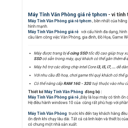
Máy Tính Văn Phòng giá rẻ tphcm
- vi tính
Máy Tính Văn Phòng giá rẻ tphcm
, bền nhất của hãng 
hình mạnh.
Máy Tính Văn Phòng giá rẻ
với cấu hình đa dạng, hình 
cầu làm công việc Văn Phòng, gia đình, Đồ Họa, Game
Máy được trang bị
ổ cứng
SSD
tốc độ cao giúp truy x
SSD
có sẵn trong máy, quý khách có thể gắn thêm
ổ 
Máy hỗ trợ các dòng chip intel Core
i3, i5, i7,
...
dễ dàn
Với nhu cầu đồ hoạ, chơi game thì quý khách có thể 
Có thể nâng cấp
RAM
16G - 32G
tuỳ thuộc vào nhu c
Thiết kế
Máy Tính Văn Phòng
đồng bộ :
Máy Tính Văn Phòng giá rẻ
,
Đây là loại máy có tính ổn
Hệ điều hành windows 10 của cũng rất phù hợp với phầ
Máy Tính Văn Phòng
trước khi đến tay khách hàng đều 
ổn định khi chạy lâu dài. Tất cả cá linh kiện và thiết b
có chung một nhà sản xuất.