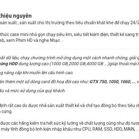
 thiệu nguyễn
sản xuất , sản xuất cho thị trường theo tiêu chuẩn khắt khe để chạy 24/
thức case mini nhỏ gọn chạy siêu êm, siêu tiết kiệm điện, thiết kế sang t
 Web, xem Phim HD và nghe Nhạc…
uất dữ liệu, chạy chương trình mở ứng dụng một cách nhanh chóng, giải 
cứng
HDD
dung lượng cao (1000 GB,2000 GB,4000 GB ...)giúp thoải mái l
g nâng cấp khi muốn lên cấu hình cao.
gắn thêm một số dòng card đồ hoạ đời cao như:
GTX 750, 1050, 1060, ...
v
ầu và mức sử dụng của quý khách.
 định rất cao do được nhà sản xuất thiết kế và chế tạo đồng bộ theo tiêu 
n cứng.
được các hãng kiểm tra hết sức kỹ lưỡng về chất lượng cũng như độ tương
ị của máy tính đồng bộ linh kiện nhập khẩu như CPU, RAM, SSD, HDD, MAIN, 