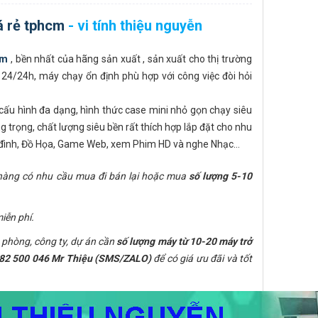
á rẻ tphcm
- vi tính thiệu nguyễn
cm
, bền nhất của hãng sản xuất , sản xuất cho thị trường
 24/24h, máy chạy ổn định phù hợp với công việc đòi hỏi
cấu hình đa dạng, hình thức case mini nhỏ gọn chạy siêu
ang trọng, chất lượng siêu bền rất thích hợp lắp đặt cho nhu
a đình, Đồ Họa, Game Web, xem Phim HD và nghe Nhạc…
 hàng có nhu cầu mua đi bán lại hoặc mua
số lượng 5-10
iễn phí.
phòng, công ty, dự án cần
số lượng máy từ 10-20 máy trở
82 500 046 Mr Thiệu (SMS/ZALO)
để có giá ưu đãi và tốt