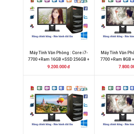
Máy Tính Văn Phòng : Core i7-
Máy Tính Văn Phò
7700 +Ram 16GB +SSD 256GB +
7700 +Ram 8GB 
22inch Dell
20inch 
9.200.000 đ
7.800.0