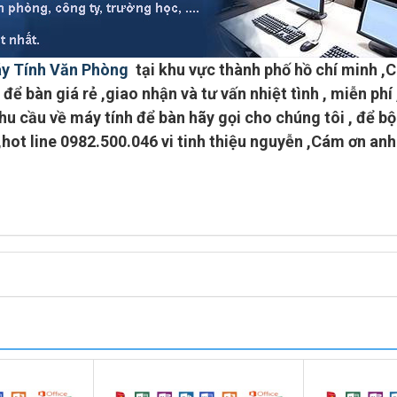
y Tính Văn Phòng
tại khu vực
thành phố hồ chí minh
,C
để bàn giá rẻ ,giao nhận và tư vấn nhiệt tình ,
miễn phí
u cầu về máy tính để bàn hãy gọi cho chúng tôi , để b
,
hot line 0982.500.046 vi tinh thiệu nguyễn
,Cám ơn anh