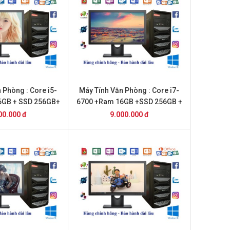
 Phòng : Core i5-
Máy Tính Văn Phòng : Core i7-
6GB + SSD 256GB+
6700 +Ram 16GB +SSD 256GB +
nch Dell
22inch Dell
00.000 đ
9.000.000 đ