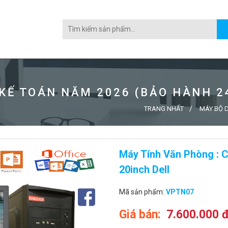
 KẾ TOÁN NĂM 2026 (BẢO HÀNH 2
TRANG NHẤT
MÁY BỘ D
Máy Tính Văn Phòng :
20inch Dell
Mã sản phẩm:
VPTN07
Giá bán:
7.600.000 