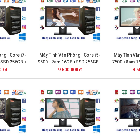
ng : Core i7-
Máy Tính Văn Phòng : Core i5-
Máy Tính Văn
+SSD 256GB +
9500 +Ram 16GB +SSD 256GB +
7500 +Ram 1
Dell
22 inch Dell
22i
00 đ
9.600.000 đ
8.6