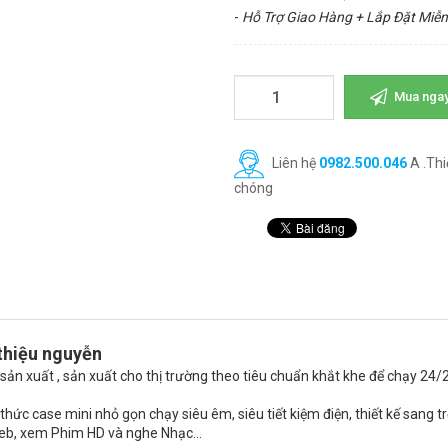
-
Hỗ Trợ Giao Hàng + Lắp Đặt Miễn
Mua nga
Liên hệ
0982.500.046
A .Thi
chóng
 thiệu nguyễn
sản xuất , sản xuất cho thị trường theo tiêu chuẩn khắt khe để chạy 24/
thức case mini nhỏ gọn chạy siêu êm, siêu tiết kiệm điện, thiết kế sang t
 Web, xem Phim HD và nghe Nhạc…