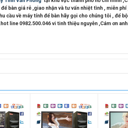
y Tính Văn Phòng
tại khu vực
thành phố hồ chí minh
,C
để bàn giá rẻ ,giao nhận và tư vấn nhiệt tình ,
miễn phí
u cầu về máy tính để bàn hãy gọi cho chúng tôi , để b
,
hot line 0982.500.046 vi tinh thiệu nguyễn
,Cám ơn anh