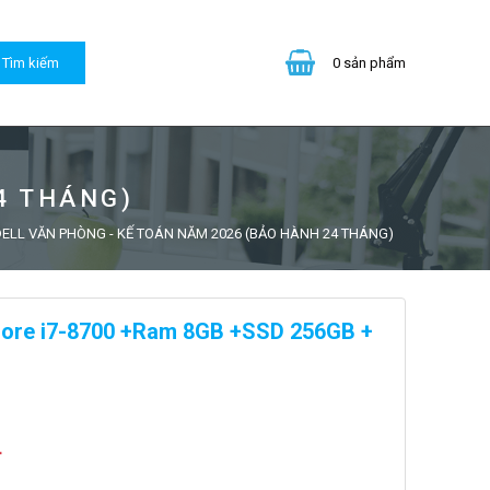
0
sản phẩm
4 THÁNG)
ELL VĂN PHÒNG - KẾ TOÁN NĂM 2026 (BẢO HÀNH 24 THÁNG)
Core i7-8700 +Ram 8GB +SSD 256GB +
đ