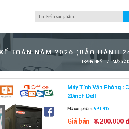
 KẾ TOÁN NĂM 2026 (BẢO HÀNH 2
TRANG NHẤT
MÁY BỘ D
Máy Tính Văn Phòng : 
20inch Dell
Mã sản phẩm:
VPTN13
Giá bán:
8.200.000 