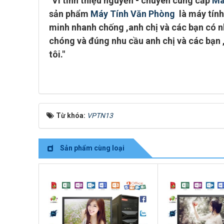
"
Vi tính thiệu nguyễn - chuyên cung cấp
Má
sản phẩm
Máy Tính Văn Phòng
là máy tính 
minh
nhanh chống ,anh chị và các bạn có nh
chóng và đúng nhu cầu anh chị và các bạn 
tôi."
Từ khóa:
VPTN13
Sản phẩm cùng loại