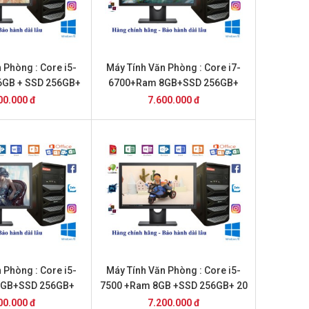
 Phòng : Core i5-
Máy Tính Văn Phòng : Core i7-
6GB + SSD 256GB+
6700+Ram 8GB+SSD 256GB+
nch Dell
20inch Dell
00.000 đ
7.600.000 đ
 Phòng : Core i5-
Máy Tính Văn Phòng : Core i5-
8GB+SSD 256GB+
7500 +Ram 8GB +SSD 256GB+ 20
nch Dell
inch DELL
00.000 đ
7.200.000 đ