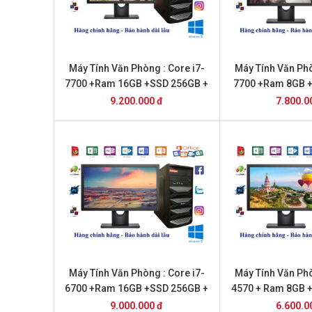
Máy Tính Văn Phòng : Core i7-
Máy Tính Văn Phò
7700 +Ram 16GB +SSD 256GB +
7700 +Ram 8GB 
22inch Dell
20inch 
9.200.000 đ
7.800.0
Máy Tính Văn Phòng : Core i7-
Máy Tính Văn Phò
6700 +Ram 16GB +SSD 256GB +
4570 + Ram 8GB 
22inch Dell
22 inch 
9.000.000 đ
6.600.0