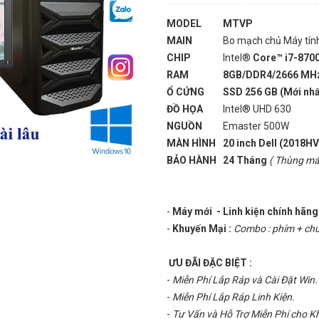
MODEL
MTVP
MAIN
Bo mạch chủ Máy tính 
CHIP
Intel®
Core™ i7-870
RAM
8GB/DDR4/2666 MH
Ổ CỨNG
SSD 256 GB (Mới nhất
ĐỒ HỌA
Intel® UHD 630
NGUỒN
Emaster 500W
MÀN HÌNH
20 inch Dell (2018H
BẢO HÀNH
24 Tháng
( Thùng má
-
Máy mới - Linh kiện chính hãng
-
Khuyến Mại :
Combo : phím + chu
ƯU ĐÃI ĐẶC BIỆT :
-
Miễn Phí Lắp Ráp và Cài Đặt Win.
-
Miễn Phí Lắp Ráp Linh Kiện.
-
Tư Vấn và Hỗ Trợ Miễn Phí cho 