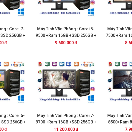
ng : Core i7-
Máy Tính Văn Phòng : Core i5-
Máy Tính Văn
+SSD 256GB +
9500 +Ram 16GB +SSD 256GB +
7500 +Ram 1
Dell
22 inch Dell
22i
00 đ
9.600.000 đ
8.6
ng : Core i5-
Máy Tính Văn Phòng : Core i7-
Máy Tính Văn
+ SSD 256GB +
9700 +Ram 16GB +SSD 256GB +
8500+Ram 
DELL
22 inch Dell
20i
00 đ
11.200.000 đ
7.9