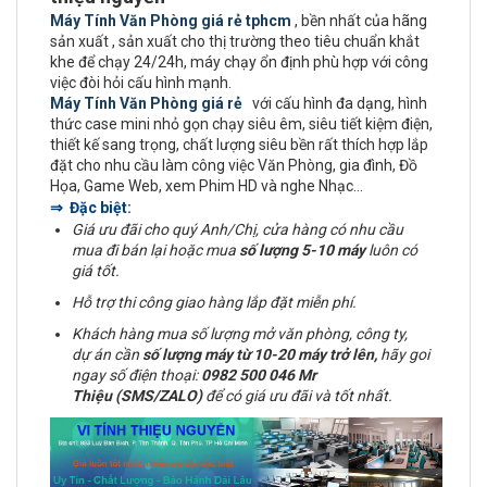
Máy Tính Văn Phòng giá rẻ tphcm
, bền nhất của hãng
sản xuất , sản xuất cho thị trường theo tiêu chuẩn khắt
khe để chạy 24/24h, máy chạy ổn định phù hợp với công
việc đòi hỏi cấu hình mạnh.
Máy Tính Văn Phòng giá rẻ
với cấu hình đa dạng, hình
thức case mini nhỏ gọn chạy siêu êm, siêu tiết kiệm điện,
thiết kế sang trọng, chất lượng siêu bền rất thích hợp lắp
đặt cho nhu cầu làm công việc Văn Phòng, gia đình, Đồ
Họa, Game Web, xem Phim HD và nghe Nhạc…
⇒ Đặc biệt:
Giá ưu đãi cho quý Anh/Chị, cửa hàng có nhu cầu
mua đi bán lại hoặc mua
số lượng 5-10 máy
luôn có
giá tốt.
Hỗ trợ thi công giao hàng lắp đặt miễn phí.
Khách hàng mua số lượng mở văn phòng, công ty,
dự án cần
số lượng máy từ 10-20 máy trở lên,
hãy goi
ngay số điện thoại:
0982 500 046 Mr
Thiệu (SMS/ZALO)
để có giá ưu đãi và tốt nhất.