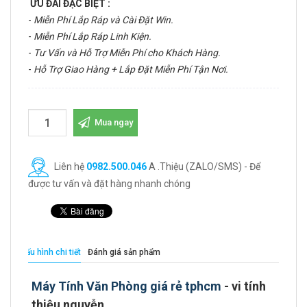
ƯU ĐÃI ĐẶC BIỆT :
-
Miễn Phí Lắp Ráp và Cài Đặt Win.
-
Miễn Phí Lắp Ráp Linh Kiện.
-
Tư Vấn và Hỗ Trợ Miễn Phí cho Khách Hàng.
-
Hỗ Trợ Giao Hàng + Lắp Đặt Miễn Phí Tận Nơi.
Mua ngay
Liên hệ
0982.500.046
A .Thiệu (ZALO/SMS) - Để
được tư vấn và đặt hàng nhanh chóng
Cấu hình chi tiết
Đánh giá sản phẩm
Máy Tính Văn Phòng giá rẻ tphcm
- vi tính
thiệu nguyễn