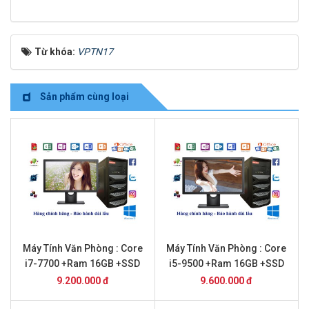
Từ khóa:
VPTN17
Sản phẩm cùng loại
Máy Tính Văn Phòng : Core
Máy Tính Văn Phòng : Core
i7-7700 +Ram 16GB +SSD
i5-9500 +Ram 16GB +SSD
256GB + 22inch Dell
256GB + 22 inch Dell
9.200.000 đ
9.600.000 đ