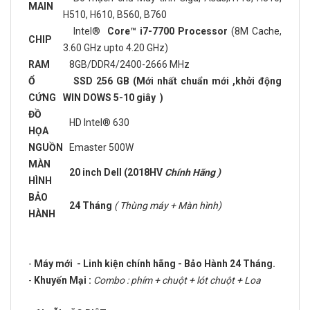
MAIN
H510, H610, B560, B760
Intel®
Core™ i7-7700 Processor
(8M Cache,
CHIP
3.60 GHz upto 4.20 GHz)
RAM
8GB/DDR4/2400-2666 MHz
Ổ
SSD 256 GB (Mới nhất chuẩn mới ,khởi động
CỨNG
WIN DOWS 5-10 giây )
ĐỒ
HD Intel® 630
HỌA
NGUỒN
Emaster 500W
MÀN
20 inch Dell (2018HV
Chính Hãng )
HÌNH
BẢO
24 Tháng
( Thùng máy + Màn hình)
HÀNH
-
Máy mới - Linh kiện chính hãng - Bảo Hành 24 Tháng.
-
Khuyến Mại :
Combo : phím + chuột + lót chuột + Loa