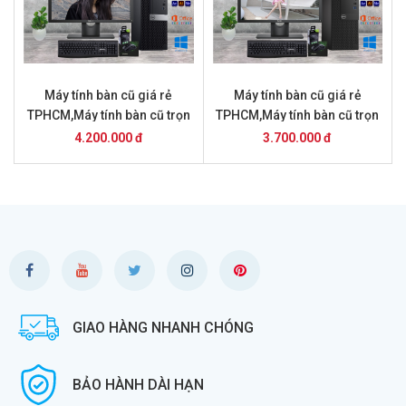
Máy tính bàn cũ giá rẻ
Máy tính bàn cũ giá rẻ
TPHCM,Máy tính bàn cũ trọn
TPHCM,Máy tính bàn cũ trọn
bộ giá 4.2 triệu
bộ giá 3,7 triệu
4.200.000 đ
3.700.000 đ
GIAO HÀNG NHANH CHÓNG
BẢO HÀNH DÀI HẠN