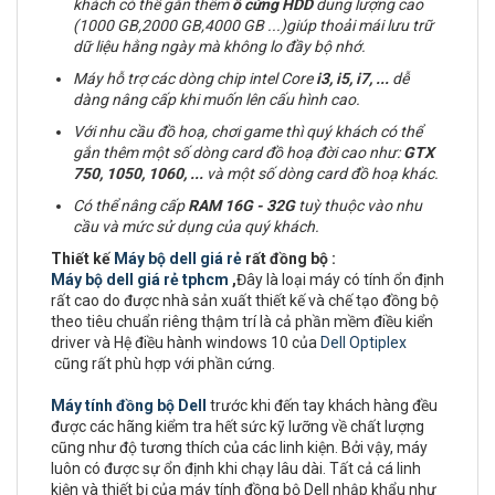
khách có thể gắn thêm
ổ cứng
HDD
dung lượng cao
(1000 GB,2000 GB,4000 GB ...)giúp thoải mái lưu trữ
dữ liệu hằng ngày mà không lo đầy bộ nhớ.
Máy hỗ trợ các dòng chip intel Core
i3, i5, i7,
...
dễ
dàng nâng cấp khi muốn lên cấu hình cao.
Với nhu cầu đồ hoạ, chơi game thì quý khách có thể
gắn thêm một số dòng card đồ hoạ đời cao như:
GTX
750, 1050, 1060, ...
và một số dòng card đồ hoạ khác.
Có thể nâng cấp
RAM
16G - 32G
tuỳ thuộc vào nhu
cầu và mức sử dụng của quý khách.
Thiết kế
Máy bộ dell giá rẻ
rất đồng bộ :
Máy bộ dell giá rẻ tphcm
,
Đây là loại máy có tính ổn định
rất cao do được nhà sản xuất thiết kế và chế tạo đồng bộ
theo tiêu chuẩn riêng thậm trí là cả phần mềm điều kiển
driver và Hệ điều hành windows 10 của
Dell Optiplex
cũng rất phù hợp với phần cứng.
Máy tính đồng bộ Dell
trước khi đến tay khách hàng đều
được các hãng kiểm tra hết sức kỹ lưỡng về chất lượng
cũng như độ tương thích của các linh kiện. Bởi vậy, máy
luôn có được sự ổn định khi chạy lâu dài. Tất cả cá linh
kiện và thiết bị của máy tính đồng bộ Dell nhập khẩu như