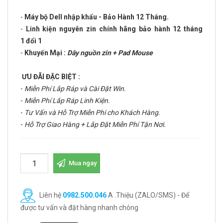
-
Máy bộ Dell nhập khẩu - Bảo Hành 12 Tháng.
-
Linh kiện nguyên zin chính hãng bảo hành 12 tháng
1 đổi 1
-
Khuyến Mại :
Dây nguồn zin + Pad Mouse
ƯU ĐÃI ĐẶC BIỆT :
-
Miễn Phí Lắp Ráp và Cài Đặt Win.
-
Miễn Phí Lắp Ráp Linh Kiện.
-
Tư Vấn và Hỗ Trợ Miễn Phí cho Khách Hàng.
-
Hỗ Trợ Giao Hàng + Lắp Đặt Miễn Phí Tận Nơi.
Mua ngay
Liên hệ
0982.500.046
A .Thiệu (ZALO/SMS) - Để
được tư vấn và đặt hàng nhanh chóng