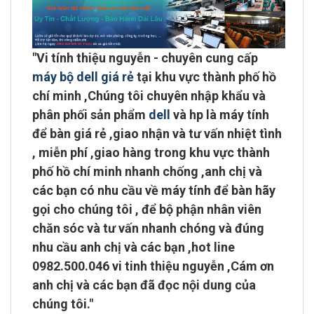
"
Vi tính thiệu nguyễn - chuyên cung cấp
máy bộ dell giá rẻ
tại khu vực
thành phố hồ
chí minh
,Chúng tôi chuyên
nhập khẩu và
phân phối sản phẩm
dell
và hp là máy tính
để bàn giá rẻ ,giao nhận và tư vấn nhiệt tình
,
miễn phí ,giao hàng trong khu vực thành
phố hồ chí minh
nhanh chống ,anh chị và
các bạn có nhu cầu về máy tính để bàn hãy
gọi cho chúng tôi , để bộ phận nhân viên
chăn sóc và tư vấn nhanh chóng và đúng
nhu cầu anh chị và các bạn ,
hot line
0982.500.046 vi tinh thiệu nguyễn
,Cám ơn
anh chị và các bạn đã đọc nội dung của
chúng tôi."