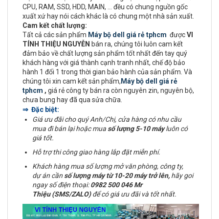
CPU, RAM, SSD, HDD, MAIN, ... đều có chung nguồn gốc
xuất xứ hay nói cách khác là có chung một nhà sản xuất.
Cam kết chất lượng:
Tất cả các sản phẩm
Máy bộ dell giá rẻ tphcm
được
VI
TÍNH THIỆU NGUYỄN
bán ra, chúng tôi luôn cam kết
đảm bảo về chất lượng sản phẩm tốt nhất đến tay quý
khách hàng với giá thành cạnh tranh nhất, chế độ bảo
hành 1 đổi 1 trong thời gian bảo hành của sản phẩm. Và
chúng tôi xin cam kết sản phẩm,
Máy bộ dell giá rẻ
tphcm
,
giá rẻ công ty bán ra còn nguyên zin, nguyên bộ,
chưa bung hay đã qua sửa chữa.
⇒ Đặc biệt:
Giá ưu đãi cho quý Anh/Chị, cửa hàng có nhu cầu
mua đi bán lại hoặc mua
số lượng 5-10 máy
luôn có
giá tốt.
Hỗ trợ thi công giao hàng lắp đặt miễn phí.
Khách hàng mua số lượng mở văn phòng, công ty,
dự án cần
số lượng máy từ 10-20 máy trở lên,
hãy goi
ngay số điện thoại:
0982 500 046 Mr
Thiệu (SMS/ZALO)
để có giá ưu đãi và tốt nhất.