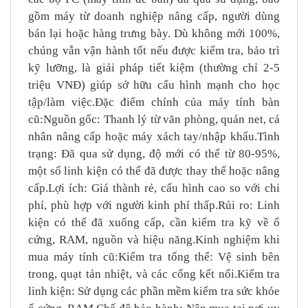
gồm máy từ doanh nghiệp nâng cấp, người dùng
bán lại hoặc hàng trưng bày. Dù không mới 100%,
chúng vẫn vận hành tốt nếu được kiểm tra, bảo trì
kỹ lưỡng, là giải pháp tiết kiệm (thường chỉ 2-5
triệu VNĐ) giúp sở hữu cấu hình mạnh cho học
tập/làm việc.Đặc điểm chính của máy tính bàn
cũ:Nguồn gốc: Thanh lý từ văn phòng, quán net, cá
nhân nâng cấp hoặc máy xách tay/nhập khẩu.Tình
trạng: Đã qua sử dụng, độ mới có thể từ 80-95%,
một số linh kiện có thể đã được thay thế hoặc nâng
cấp.Lợi ích: Giá thành rẻ, cấu hình cao so với chi
phí, phù hợp với người kinh phí thấp.Rủi ro: Linh
kiện có thể đã xuống cấp, cần kiểm tra kỹ về ổ
cứng, RAM, nguồn và hiệu năng.Kinh nghiệm khi
mua máy tính cũ:Kiểm tra tổng thể: Vệ sinh bên
trong, quạt tản nhiệt, và các cổng kết nối.Kiểm tra
linh kiện: Sử dụng các phần mềm kiểm tra sức khỏe