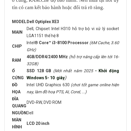
ổ cứng, RAM.Chế độ bảo hành: Nên mua tại nơi uy
tín có cam kết bảo hành hoặc đổi trả rõ ràng.
MODEL
Dell Optiplex XE3
Dell, Chipset Intel H310 hỗ trợ bộ vi xử lý socket
MAIN
LGA1151 thế hệ 8
Intel®
Core™ i3-8100 Processor
(6M Cache, 3.60
CHIP
GHz)
4GB/DDR4/2400 MHz
(hỗ trợ nâng cấp lên tới 16-
RAM
32GB)
Ổ
SSD 128 GB
(Mới nhất năm 2025
- Khởi động
)
CỨNG
Windows 5- 10 giây
ĐỒ
Intel UHD Graphics 630
(chơi tốt game online hiện
HỌA
nay, làm đồ hoạ PTS, AI, Corel, ...)
ĐĨA
DVD-RW, DVD ROM
QUANG
NGUỒN
Dell
MÀN
LCD 20 inch
HÌNH