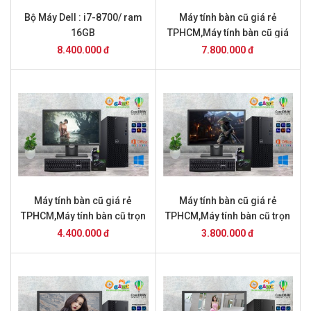
Bộ Máy Dell : i7-8700/ ram
Máy tính bàn cũ giá rẻ
16GB
TPHCM,Máy tính bàn cũ giá
rẻ TPHCM,Máy tính bàn cũ
8.400.000 đ
7.800.000 đ
Máy tính bàn cũ giá rẻ
Máy tính bàn cũ giá rẻ
TPHCM,Máy tính bàn cũ trọn
TPHCM,Máy tính bàn cũ trọn
bộ giá 4.2 triệu Máy tính bàn
bộ giá 3,8 triệu
4.400.000 đ
3.800.000 đ
cũ giá rẻ TPHCM,Máy tính
bàn cũ trọn bộ giá 4.4 triệu