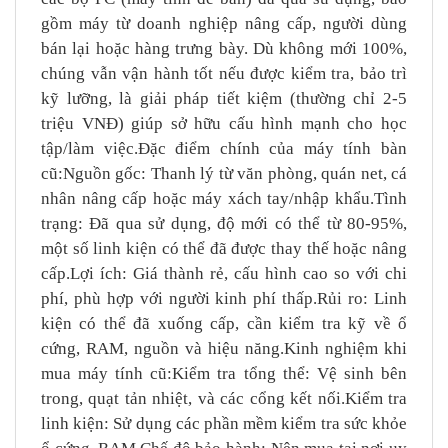
gồm máy từ doanh nghiệp nâng cấp, người dùng
bán lại hoặc hàng trưng bày. Dù không mới 100%,
chúng vẫn vận hành tốt nếu được kiểm tra, bảo trì
kỹ lưỡng, là giải pháp tiết kiệm (thường chỉ 2-5
triệu VNĐ) giúp sở hữu cấu hình mạnh cho học
tập/làm việc.Đặc điểm chính của máy tính bàn
cũ:Nguồn gốc: Thanh lý từ văn phòng, quán net, cá
nhân nâng cấp hoặc máy xách tay/nhập khẩu.Tình
trạng: Đã qua sử dụng, độ mới có thể từ 80-95%,
một số linh kiện có thể đã được thay thế hoặc nâng
cấp.Lợi ích: Giá thành rẻ, cấu hình cao so với chi
phí, phù hợp với người kinh phí thấp.Rủi ro: Linh
kiện có thể đã xuống cấp, cần kiểm tra kỹ về ổ
cứng, RAM, nguồn và hiệu năng.Kinh nghiệm khi
mua máy tính cũ:Kiểm tra tổng thể: Vệ sinh bên
trong, quạt tản nhiệt, và các cổng kết nối.Kiểm tra
linh kiện: Sử dụng các phần mềm kiểm tra sức khỏe