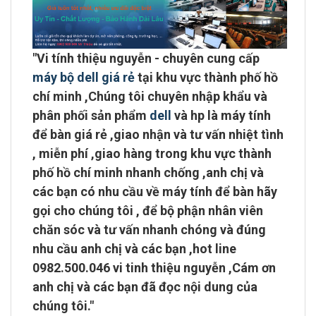
"
Vi tính thiệu nguyễn - chuyên cung cấp
máy bộ dell giá rẻ
tại khu vực
thành phố hồ
chí minh
,Chúng tôi chuyên
nhập khẩu và
phân phối sản phẩm
dell
và hp là máy tính
để bàn giá rẻ ,giao nhận và tư vấn nhiệt tình
,
miễn phí ,giao hàng trong khu vực thành
phố hồ chí minh
nhanh chống ,anh chị và
các bạn có nhu cầu về máy tính để bàn hãy
gọi cho chúng tôi , để bộ phận nhân viên
chăn sóc và tư vấn nhanh chóng và đúng
nhu cầu anh chị và các bạn ,
hot line
0982.500.046 vi tinh thiệu nguyễn
,Cám ơn
anh chị và các bạn đã đọc nội dung của
chúng tôi."