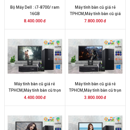
Bộ Máy Dell : i7-8700/ ram
Máy tính bàn cũ giá rẻ
16GB
TPHCM,Máy tính bàn cũ giá
rẻ TPHCM,Máy tính bàn cũ
8.400.000 đ
7.800.000 đ
Máy tính bàn cũ giá rẻ
Máy tính bàn cũ giá rẻ
TPHCM,Máy tính bàn cũ trọn
TPHCM,Máy tính bàn cũ trọn
bộ giá 4.2 triệu Máy tính bàn
bộ giá 3,8 triệu
4.400.000 đ
3.800.000 đ
cũ giá rẻ TPHCM,Máy tính
bàn cũ trọn bộ giá 4.4 triệu