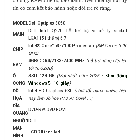
ổ cứng, RAM.Chế độ bảo hành: Nên mua tại nơi uy
tín có cam kết bảo hành hoặc đổi trả rõ ràng.
MODEL
Dell Optiplex 3050
Dell, Intel Q270 hỗ trợ bộ vi xử lý socket
MAIN
LGA1151 thế hệ 6,7
Intel®
Core™ i3-7100 Processor
(3M Cache, 3.90
CHIP
GHz)
4GB/DDR4/2133-2400 MHz
(hỗ trợ nâng cấp lên
RAM
tới 16-32GB)
Ổ
SSD 128 GB
(Mới nhất năm 2025
- Khởi động
)
CỨNG
Windows 5- 10 giây
ĐỒ
Intel HD Graphics 630
(chơi tốt game online hiện
HỌA
nay, làm đồ hoạ PTS, AI, Corel, ...)
ĐĨA
DVD-RW, DVD ROM
QUANG
NGUỒN
Dell
MÀN
LCD 20 inch led
HÌNH