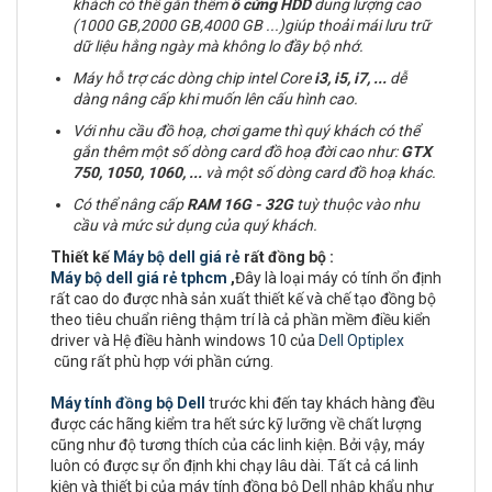
khách có thể gắn thêm
ổ cứng
HDD
dung lượng cao
(1000 GB,2000 GB,4000 GB ...)giúp thoải mái lưu trữ
dữ liệu hằng ngày mà không lo đầy bộ nhớ.
Máy hỗ trợ các dòng chip intel Core
i3, i5, i7,
...
dễ
dàng nâng cấp khi muốn lên cấu hình cao.
Với nhu cầu đồ hoạ, chơi game thì quý khách có thể
gắn thêm một số dòng card đồ hoạ đời cao như:
GTX
750, 1050, 1060, ...
và một số dòng card đồ hoạ khác.
Có thể nâng cấp
RAM
16G - 32G
tuỳ thuộc vào nhu
cầu và mức sử dụng của quý khách.
Thiết kế
Máy bộ dell giá rẻ
rất đồng bộ :
Máy bộ dell giá rẻ tphcm
,
Đây là loại máy có tính ổn định
rất cao do được nhà sản xuất thiết kế và chế tạo đồng bộ
theo tiêu chuẩn riêng thậm trí là cả phần mềm điều kiển
driver và Hệ điều hành windows 10 của
Dell Optiplex
cũng rất phù hợp với phần cứng.
Máy tính đồng bộ Dell
trước khi đến tay khách hàng đều
được các hãng kiểm tra hết sức kỹ lưỡng về chất lượng
cũng như độ tương thích của các linh kiện. Bởi vậy, máy
luôn có được sự ổn định khi chạy lâu dài. Tất cả cá linh
kiện và thiết bị của máy tính đồng bộ Dell nhập khẩu như