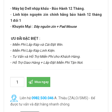
-
Máy bộ Dell nhập khẩu - Bảo Hành 12 Tháng.
-
Linh kiện nguyên zin chính hãng bảo hành 12 tháng
1 đổi 1
-
Khuyến Mại :
Dây nguồn zin + Pad Mouse
ƯU ĐÃI ĐẶC BIỆT :
-
Miễn Phí Lắp Ráp và Cài Đặt Win.
-
Miễn Phí Lắp Ráp Linh Kiện.
-
Tư Vấn và Hỗ Trợ Miễn Phí cho Khách Hàng.
-
Hỗ Trợ Giao Hàng + Lắp Đặt Miễn Phí Tận Nơi.
Mua ngay
Liên hệ
0982.500.046
A .Thiệu (ZALO/SMS) - Để
được tư vấn và đặt hàng nhanh chóng