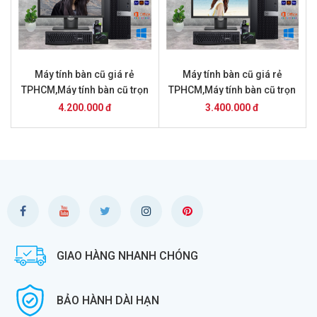
Máy tính bàn cũ giá rẻ
Máy tính bàn cũ giá rẻ
TPHCM,Máy tính bàn cũ trọn
TPHCM,Máy tính bàn cũ trọn
bộ giá 4.2 triệu
bộ giá 3 .4 triệu
4.200.000 đ
3.400.000 đ
GIAO HÀNG NHANH CHÓNG
BẢO HÀNH DÀI HẠN