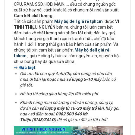
CPU, RAM, SSD, HDD, MAIN, ... đều có chung nguồn gốc
xuất xứ hay nói cách khác là có chung một nhà sản xuất.
Cam kết chất lượng:
Tất cả các sản phẩm
Máy bộ dell giá rẻ tphcm
được
VI
TÍNH THIỆU NGUYỄN
bán ra, chúng tôi luôn cam kết
đảm bảo về chất lượng sản phẩm tốt nhất đến tay quý
khách hàng với giá thành cạnh tranh nhất, chế độ bảo
hành 1 đổi 1 trong thời gian bảo hành của sản phẩm. Và
chúng tôi xin cam kết sản phẩm,
Máy bộ dell giá rẻ
tphcm
,
giá rẻ công ty bán ra còn nguyên zin, nguyên bộ,
chưa bung hay đã qua sửa chữa.
⇒ Đặc biệt:
Giá ưu đãi cho quý Anh/Chị, cửa hàng có nhu cầu
mua đi bán lại hoặc mua
số lượng 5-10 máy
luôn có
giá tốt.
Hỗ trợ thi công giao hàng lắp đặt miễn phí.
Khách hàng mua số lượng mở văn phòng, công ty,
dự án cần
số lượng máy từ 10-20 máy trở lên,
hãy goi
ngay số điện thoại:
0982 500 046 Mr
Thiệu (SMS/ZALO)
để có giá ưu đãi và tốt nhất.