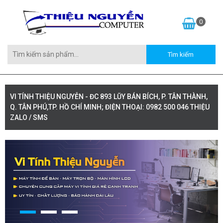
0
VI TÍNH THIỆU NGUYỄN - ĐC 893 LŨY BÁN BÍCH, P. TÂN THÀNH,
Q. TÂN PHÚ,TP. HỒ CHÍ MINH; ĐIỆN THOẠI: 0982 500 046 THIỆU
ZALO / SMS