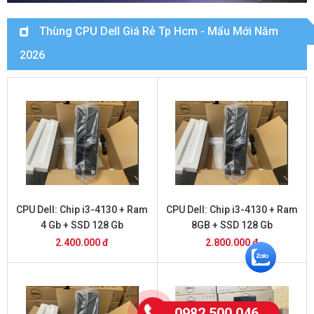
Thùng CPU Dell Giá Rẻ Tp Hcm - Mẩu Mới Năm
2026
CPU Dell: Chip i3-4130 + Ram
CPU Dell: Chip i3-4130 + Ram
4 Gb + SSD 128 Gb
8GB + SSD 128 Gb
2.400.000 đ
2.800.000 đ
0982.500.046