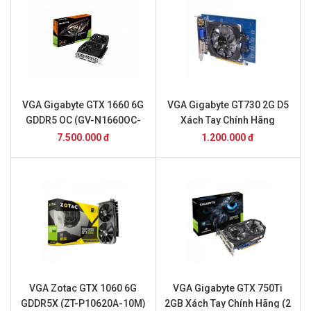
VGA Gigabyte GTX 1660 6G
VGA Gigabyte GT730 2G D5
GDDR5 OC (GV-N1660OC-
Xách Tay Chính Hãng
6GD)
7.500.000 đ
1.200.000 đ
VGA Zotac GTX 1060 6G
VGA Gigabyte GTX 750Ti
GDDR5X (ZT-P10620A-10M)
2GB Xách Tay Chính Hãng (2