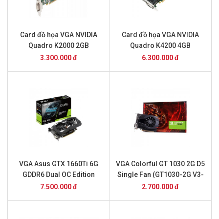
Card đồ họa VGA NVIDIA
Card đồ họa VGA NVIDIA
Quadro K2000 2GB
Quadro K4200 4GB
3.300.000 đ
6.300.000 đ
VGA Asus GTX 1660Ti 6G
VGA Colorful GT 1030 2G D5
GDDR6 Dual OC Edition
Single Fan (GT1030-2G V3-
(DUAL-GTX1660TI-O6G)
V)
7.500.000 đ
2.700.000 đ