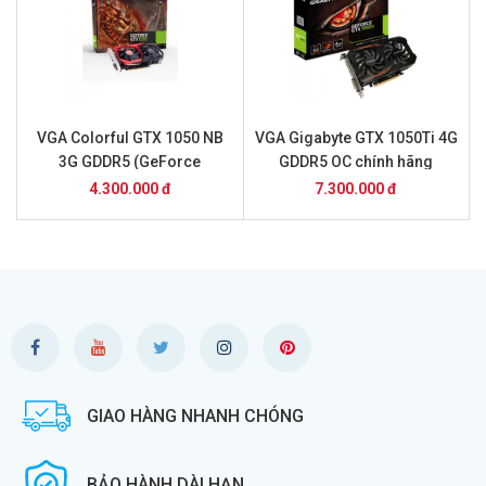
VGA Colorful GTX 1050 NB
VGA Gigabyte GTX 1050Ti 4G
3G GDDR5 (GeForce
GDDR5 OC chính hãng
GTX1050 NB 3G) Chính Hãng
4.300.000 đ
7.300.000 đ
GIAO HÀNG NHANH CHÓNG
BẢO HÀNH DÀI HẠN