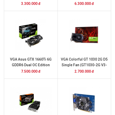
3.300.000 đ
6.300.000 đ
VGA Asus GTX 1660Ti 6G
VGA Colorful GT 1030 2G D5
GDDR6 Dual OC Edition
Single Fan (GT1030-2G V3-
(DUAL-GTX1660TI-O6G)
V)
7.500.000 đ
2.700.000 đ