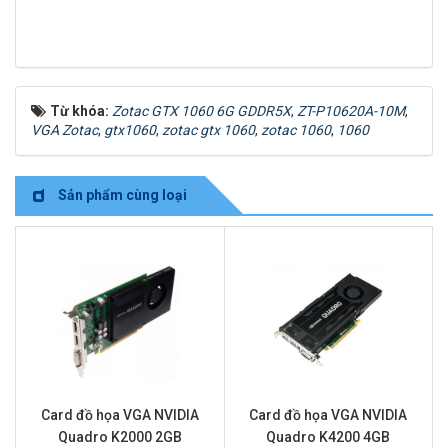
Từ khóa:
Zotac GTX 1060 6G GDDR5X
,
ZT-P10620A-10M
,
VGA Zotac
,
gtx1060
,
zotac gtx 1060
,
zotac 1060
,
1060
Sản phẩm cùng loại
Card đồ họa VGA NVIDIA
Card đồ họa VGA NVIDIA
Quadro K2000 2GB
Quadro K4200 4GB