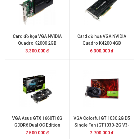
Card đồ họa VGA NVIDIA
Card đồ họa VGA NVIDIA
Quadro K2000 2GB
Quadro K4200 4GB
3.300.000 đ
6.300.000 đ
VGA Asus GTX 1660Ti 6G
VGA Colorful GT 1030 2G D5
GDDR6 Dual OC Edition
Single Fan (GT1030-2G V3-
(DUAL-GTX1660TI-O6G)
V)
7.500.000 đ
2.700.000 đ