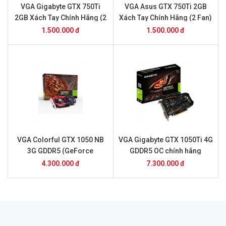
VGA Gigabyte GTX 750Ti
VGA Asus GTX 750Ti 2GB
2GB Xách Tay Chính Hãng (2
Xách Tay Chính Hãng (2 Fan)
Fan)
1.500.000 đ
1.500.000 đ
VGA Colorful GTX 1050 NB
VGA Gigabyte GTX 1050Ti 4G
3G GDDR5 (GeForce
GDDR5 OC chính hãng
GTX1050 NB 3G) Chính Hãng
4.300.000 đ
7.300.000 đ