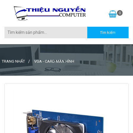
0
TRANG NHẤT
VGA - CARD MÀN HÌNH