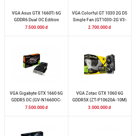
VGA Asus GTX 1660Ti 6G
VGA Colorful GT 1030 2G D5
GDDR6 Dual OC Edition
Single Fan (GT1030-2G V3-
(DUAL-GTX1660TI-O6G)
V)
7.500.000 đ
2.700.000 đ
VGA Gigabyte GTX 1660 6G
VGA Zotac GTX 1060 6G
GDDR5 OC (GV-N1660OC-
GDDR5X (ZT-P10620A-10M)
6GD)
7.500.000 đ
3.000.000 đ