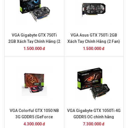
VGA Gigabyte GTX 750Ti
VGA Asus GTX 750Ti 2GB
2GB Xách Tay Chính Hãng (2
Xách Tay Chính Hãng (2 Fan)
Fan)
1.500.000 đ
1.500.000 đ
VGA Colorful GTX 1050 NB
VGA Gigabyte GTX 1050Ti 4G
3G GDDR5 (GeForce
GDDR5 OC chính hãng
GTX1050 NB 3G) Chính Hãng
4.300.000 đ
7.300.000 đ