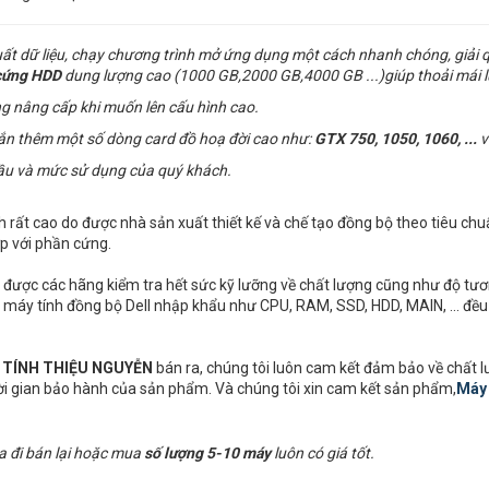
uất dữ liệu, chạy chương trình mở ứng dụng một cách nhanh chóng, giải 
cứng
HDD
dung lượng cao (1000 GB,2000 GB,4000 GB ...)giúp thoải mái l
g nâng cấp khi muốn lên cấu hình cao.
gắn thêm một số dòng card đồ hoạ đời cao như:
GTX 750, 1050, 1060, ...
v
ầu và mức sử dụng của quý khách.
nh rất cao do được nhà sản xuất thiết kế và chế tạo đồng bộ theo tiêu chu
p với phần cứng.
được các hãng kiểm tra hết sức kỹ lưỡng về chất lượng cũng như độ tương
ị của máy tính đồng bộ Dell nhập khẩu như CPU, RAM, SSD, HDD, MAIN, ... đ
I TÍNH THIỆU NGUYỄN
bán ra, chúng tôi luôn cam kết đảm bảo về chất 
hời gian bảo hành của sản phẩm. Và chúng tôi xin cam kết sản phẩm,
Máy 
a đi bán lại hoặc mua
số lượng 5-10 máy
luôn có giá tốt.