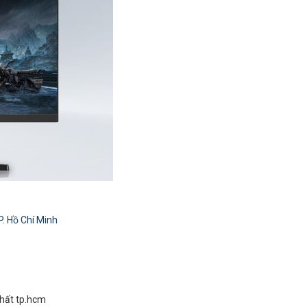
P. Hồ Chí Minh
nhất tp.hcm