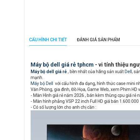
CẤU HÌNH CHI TIẾT
ĐÁNH GIÁ SẢN PHẨM
Máy bộ dell giá rẻ tphcm
- vi tính thiệu ng
Máy bộ dell giá rẻ
, bền nhất của hãng sản xuất
Dell
, sả
mạnh.
Máy bộ Dell
với cấu hình đa dạng, hình thức case mini nhỏ
Văn Phòng, gia đình, Đồ Họa, Game Web, xem Phim HD 
- Màn Hình giá rẻ năm 2026 , bán kèm thùng cpu giá rẻ 
- Màn hình phẳng VSP 22 inch Full HD giá bán 1.600.00
- Có số lượng lớn cho anh chị cần :