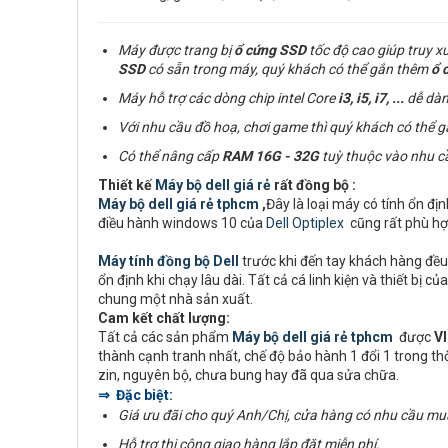
Máy được trang bị
ổ cứng
SSD
tốc độ cao giúp truy x
SSD
có sẵn trong máy, quý khách có thể gắn thêm
ổ 
Máy hỗ trợ các dòng chip intel Core
i3, i5, i7,
...
dễ dàn
Với nhu cầu đồ hoạ, chơi game thì quý khách có thể 
Có thể nâng cấp
RAM
16G - 32G
tuỳ thuộc vào nhu c
Thiết kế
Máy bộ dell giá rẻ
rất đồng bộ :
Máy bộ dell giá rẻ tphcm
,
Đây là loại máy có tính ổn đị
điều hành windows 10 của
Dell Optiplex
cũng rất phù hợ
Máy tính đồng bộ Dell
trước khi đến tay khách hàng đều 
ổn định khi chạy lâu dài. Tất cả cá linh kiện và thiết b
chung một nhà sản xuất.
Cam kết chất lượng:
Tất cả các sản phẩm
Máy bộ dell giá rẻ tphcm
được
V
thành cạnh tranh nhất, chế độ bảo hành 1 đổi 1 trong t
zin, nguyên bộ, chưa bung hay đã qua sửa chữa.
⇒ Đặc biệt:
Giá ưu đãi cho quý Anh/Chị, cửa hàng có nhu cầu mu
Hỗ trợ thi công giao hàng lắp đặt miễn phí.