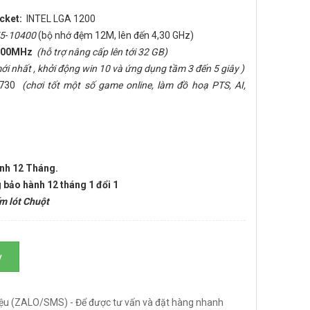
cket:
INTEL LGA 1200
i5
-
10400
(bộ nhớ đệm 12M, lên đến 4,30 GHz)
 3200MHz
(hỗ trợ nâng cấp lên tới 32 GB)
i nhất , khởi động win 10 và ứng dụng tầm 3 đến 5 giây )
s 730
(chơi tốt một số game online, làm đồ hoạ PTS, AI,
ành 12 Tháng.
 bảo hành 12 tháng 1 đổi 1
m lót Chuột
y
ệu (ZALO/SMS) - Để được tư vấn và đặt hàng nhanh