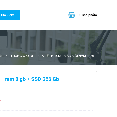
0
sản phẩm
ẤT
THÙNG CPU DELL GIÁ RẺ TP HCM - MẨU MỚI NĂM 2026
0 + ram 8 gb + SSD 256 Gb
đ