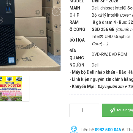
MODEL
Dell SFF 2026
MAIN
Dell, chipset Intel®
So
CHIP
Bộ xử lý Intel®
Core
™
RAM
8 gb dram 4 · Bus:
Ổ CỨNG
SSD 256 GB
(Chuẩn mớ
Intel® UHD Graphic
ĐỒ HỌA
Corel, ...)
ĐĨA
DVD-RW, DVD ROM
QUANG
NGUỒN
Dell
-
Máy bộ Dell nhập khẩu - Bảo H
-
Linh kiện nguyên zin chính hãng
-
Khuyến Mại :
Dây nguồn zin + Tấ
Mua nga
Liên hệ
0982.500.046
A .Thi